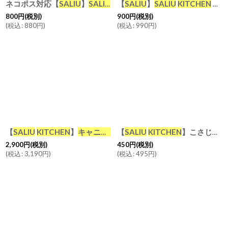
ネコポス対応【
SALIU
】
SALIU
KITCHEN
【
SALIU
こさじ チーク 木製
】
SALIU
KITCHEN
おおさじ 大さじ 大匙 チーク 木製 メジャースプーン 計量スプーン Teak Table Spoon キッチンツール LOLO
800
円
(税別)
900
円
(税別)
(
税込
:
880
円
)
(
税込
:
990
円
)
【
SALIU
KITCHEN
】
キャニスター
【
BS08 選べる ２個セット チー
SALIU
KITCHEN
】こさじ スプーン メジャースプーン 軽量スプーン 小さじ 小匙 磁器 日本製
2,900
円
(税別)
450
円
(税別)
(
税込
:
3,190
円
)
(
税込
:
495
円
)