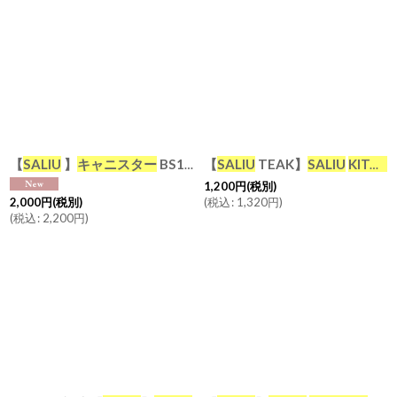
【
SALIU
】
キャニスター
BS10 保存容器 450ml 磁器 チーク材 木葢
【
SALIU
TEAK】
SALIU
KITCHEN
1,200
円
(税別)
(
税込
:
1,320
円
)
2,000
円
(税別)
(
税込
:
2,200
円
)