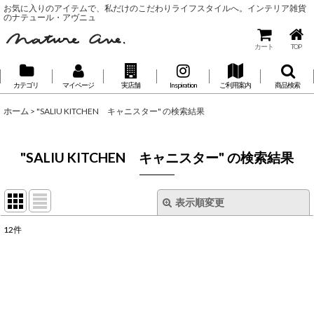
お気に入りのアイテムで、私だけのこだわりライフスタイルへ。インテリア雑貨
のナテュール・アヴニュ
カート
TOP
カテゴリ
マイページ
実店舗
Inspiration
ご利用案内
商品検索
ホーム
>
"SALIU KITCHEN キャニスター"
の
検索結果
"SALIU KITCHEN キャニスター"
の
検索結果
表示順変更
閉じる
12
件
🔍 Search...
:
表示数
:
並び順
: