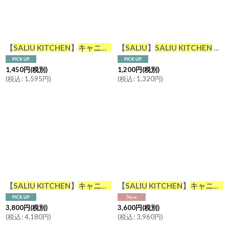
絞り込む
【
SALIU
KITCHEN
】
キャニスター
【
BS08 チーク材 木葢 スト
SALIU
】
SALIU
KITCHEN
コーヒースプーン チーク 木製 メジャースプーン 計量スプーン Teak Coffee Spoon LOLO おおさじこさじ キッチンツール
1,450
円
(税別)
1,200
円
(税別)
(
税込
:
1,595
円
)
(
税込
:
1,320
円
)
【
SALIU
KITCHEN
】
キャニスター
【
BS08 選べる
SALIU
KITCHEN
】
キャニスタ
キャニスター
3,800
円
(税別)
3,600
円
(税別)
(
税込
:
4,180
円
)
(
税込
:
3,960
円
)