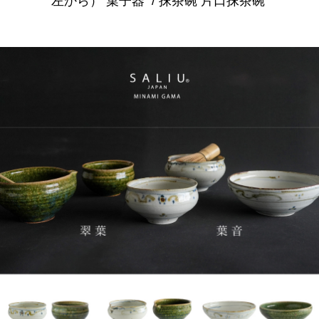
左から）
菓子器
/ 抹茶碗
片口抹茶碗