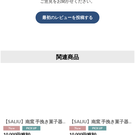
ご意見をお聞かせください。
最初のレビューを投稿する
関連商品
【SALIU】南窯 手挽き菓子器 翠葉 ( suiyou ) SALIU craft 中鉢 菓子鉢 ボール 日本製 国産 工藤工 美濃焼 Japan
[
30412
]
【SALIU】南窯 手挽き菓子器 葉音 ( haoto ) SALIU craft 中鉢 菓子鉢 ボール 日本製 国産 工藤工 美濃焼 Japan
10,000
円
(税別)
10,000
円
(税別)