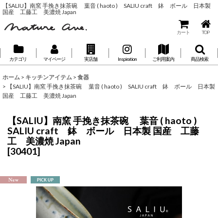
【SALIU】南窯 手挽き抹茶碗 葉音 ( haoto ) SALIU craft 鉢 ボール 日本製
国産 工藤工 美濃焼 Japan
カート
TOP
カテゴリ
マイページ
実店舗
Inspiration
ご利用案内
商品検索
ホーム
>
キッチンアイテム
>
食器
>
【SALIU】南窯 手挽き抹茶碗 葉音 ( haoto ) SALIU craft 鉢 ボール 日本製
国産 工藤工 美濃焼 Japan
【SALIU】南窯 手挽き抹茶碗 葉音 ( haoto )
SALIU craft 鉢 ボール 日本製 国産 工藤
工 美濃焼 Japan
[
30401
]