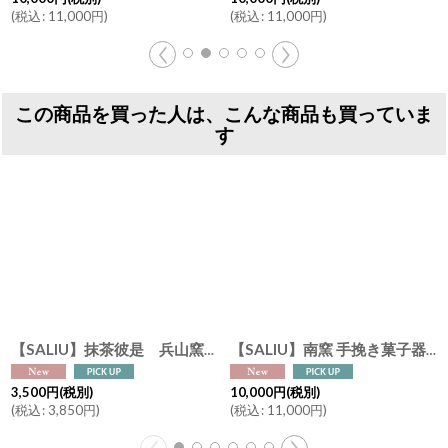
(
税込
:
11,000
円
)
(
税込
:
11,000
円
)
この商品を買った人は、こんな商品も買っていま
す
【SALIU】抹茶彼是 兵山窯 こぶり抹茶碗 粉引き 黒柿釉 美濃焼 日本製 SALIU craft Japan 抹茶ラテ 抹茶を楽しむ
【SALIU】南窯 手挽き菓子器 葉音 ( haoto ) SALIU craft 中鉢 菓子鉢 ボール 日本製 国産 工藤工 美濃焼 Japan
3,500
円
(税別)
10,000
円
(税別)
(
税込
:
3,850
円
)
(
税込
:
11,000
円
)