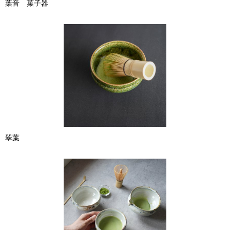
葉音 菓子器
翠葉