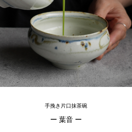
手挽き片口抹茶碗
ー 葉音 ー