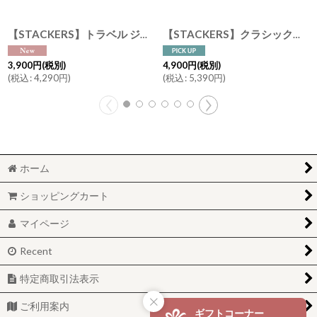
【STACKERS】トラベル ジュエリーボックス S Travel S レッド Red スタッカーズ ロンドン
【STACKERS】クラシック ジュエリーボックス 3sec グレー ＆ ミント Dove Grey & Mint スタッカーズ ロンドン イギリス
3,900
円
(税別)
4,900
円
(税別)
(
税込
:
4,290
円
)
(
税込
:
5,390
円
)
ホーム
ショッピングカート
マイページ
Recent
特定商取引法表示
ご利用案内
ギフトコーナー