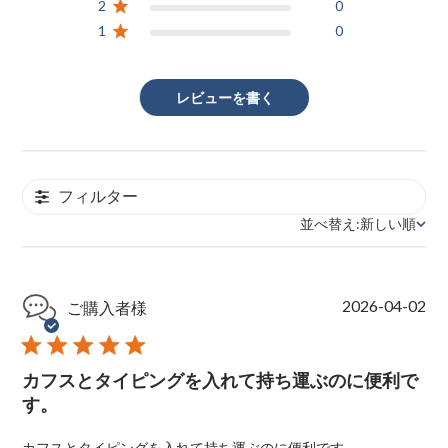
2
0
1
0
レビューを書く
フィルター
並べ替え:
新しい順
並べ替え
P
2026-04-02
ご購入者様
u
b
l
カフスとタイピングを入れて持ち運ぶのに便利で
i
s
す。
h
e
カフスとタイピングを入れて持ち運ぶのに便利です。