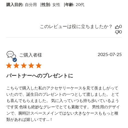
t
|
|
購入目的:
自分用
性別:
女性
年齢:
20代
e
このレビューは役に立ちましたか？
0
0
P
2025-07-25
ご購入者様
u
b
l
パートナーへのプレゼントに
i
s
h
こちらで購入した私のアクセサリーケースを見て羨ましがって
e
いたので、誕生日のプレゼントの一つとして渡しました。 とて
d
も喜んでもらえました。 気に入っていつも持ち歩いているよう
d
です笑 色味も絶妙なグレーでとても素敵です。 男性用のデザイ
a
ンで、腕時計スペースメインではない大きなケースももっと種
t
e
類があれば嬉しいです…！