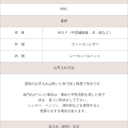
PRC
素材
本体
ＭＤＦ（中質繊維板：木・紙など）
外側
ヴィーガンレザー
内側
レーヨンベルベット
お手入れ方法
普段のお手入れは乾いた布で拭く程度で充分です。
油汚れがついた場合は、薄めた中性洗剤を浸した布で
拭き、直ぐに乾拭きして下さい。
シンナー、ベンジン、漂白剤などを使用すると
色落ちをする場合があります。
名入れ（刻印）注文