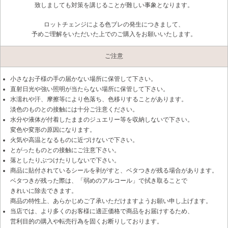
致しましても対策を講じることが難しい事象となります。
ロットチェンジによる色ブレの発生につきまして、
予めご理解をいただいた上でのご購入をお願いいたします。
ご注意
小さなお子様の手の届かない場所に保管して下さい。
直射日光や強い照明が当たらない場所に保管して下さい。
水濡れや汗、摩擦等により色落ち、色移りすることがあります。
淡色のものとの接触には十分ご注意ください。
水分や液体が付着したままのジュエリー等を収納しないで下さい。
変色や変形の原因になります。
火気や高温となるものに近づけないで下さい。
とがったものとの接触にご注意下さい。
落としたりぶつけたりしないで下さい。
商品に貼付されているシールを剥がすと、ベタつきが残る場合があります。
ベタつきが残った際は、「弱めのアルコール」で拭き取ることで
きれいに除去できます。
商品の特性上、あらかじめご了承いただけますようお願い申し上げます。
当店では、より多くのお客様に適正価格で商品をお届けするため、
営利目的の購入や転売行為を固くお断りしております。