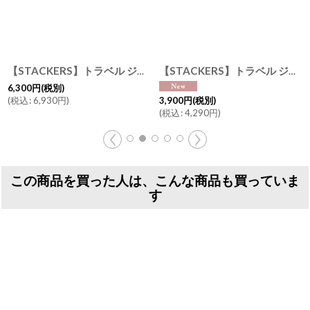
【STACKERS】トラベル ジュエリーボックス M Travel M オレンジ Orange トラベルM スタッカーズ ロンドン
[
76335
]
【STACKERS】トラベル ジュエリーボックス S Travel S レッド Red スタッカーズ ロンドン
6,300
円
(税別)
(
税込
:
6,930
円
)
3,900
円
(税別)
(
税込
:
4,290
円
)
この商品を買った人は、こんな商品も買っていま
す