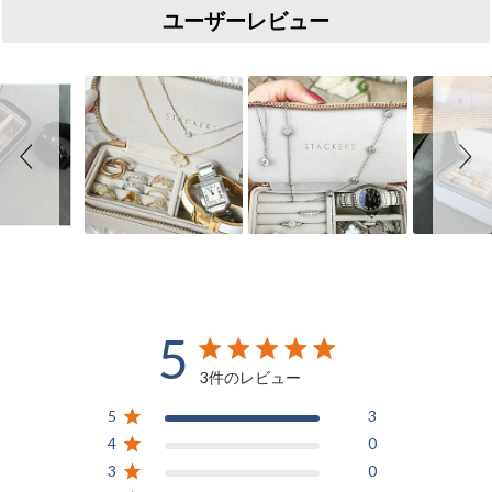
ユーザーレビュー
Slideshow
Slide controls
5
5 out of 5 stars 3 total reviews
3件のレビュー
5
3
4
0
3
0