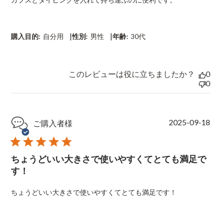
d
d
a
t
|
|
購入目的:
自分用
性別:
男性
年齢:
30代
e
このレビューは役に立ちましたか？
0
0
P
2025-09-18
ご購入者様
u
b
l
ちょうどいい大きさで使いやすくてとても満足で
i
s
す！
h
e
ちょうどいい大きさで使いやすくてとても満足です！
d
d
a