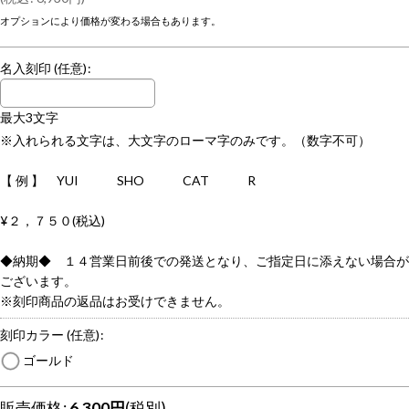
オプションにより価格が変わる場合もあります。
名入刻印
(任意)
:
最大3文字
※入れられる文字は、大文字のローマ字のみです。（数字不可）
【 例 】 YUI SHO CAT R
¥２，７５０(税込)
◆納期◆ １４営業日前後での発送となり、ご指定日に添えない場合が
ございます。
※刻印商品の返品はお受けできません。
刻印カラー
(任意)
:
ゴールド
販売価格
:
6,300
円
(税別)