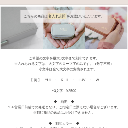
名入れ刻印
こちらの商品は
をお選びいただけます。
ご希望の文字を最大3文字まで刻印できます。
※入れられる文字は、大文字のローマ字のみです。（数字不可）
小文字は全て大文字に変換されます。
【 例 】 YUI ・ K . H ・ LUV ・ W
~3文字 ¥2500
◆ 納期 ◆
１４営業日前後での発送となり、ご指定日に添えない場合がございます。
※刻印商品の返品はお受けできません。
◆ 刻印カラー ◆