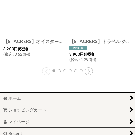
【STACKERS】オイスターボックス Oyster Box ペブルグレー Pebble Gray トラベル ジュエリーボックス スタッカーズ ロンドン UK
【STACKERS】トラベル ジュエリーボックス S Travel S ブラック Black スタッカーズ
3,200
円
(税別)
(
税込
:
3,520
円
)
3,900
円
(税別)
(
税込
:
4,290
円
)
ホーム
ショッピングカート
マイページ
Recent