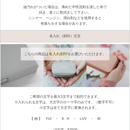
油汚れがついた場合は、薄めた中性洗剤を浸した布で
拭き、直ぐに乾拭きして下さい。
シンナー、ベンジン、漂白剤などを使用すると
色落ちをする場合があります。
名入れ（刻印）注文
名入れ刻印
こちらの商品は
をお選びいただけます。
ご希望の文字を最大3文字まで刻印できます。
※入れられる文字は、大文字のローマ字のみです。（数字不可）
小文字は全て大文字に変換されます。
【 例 】 YUI ・ K . H ・ LUV ・ W
~3文字 ¥2500