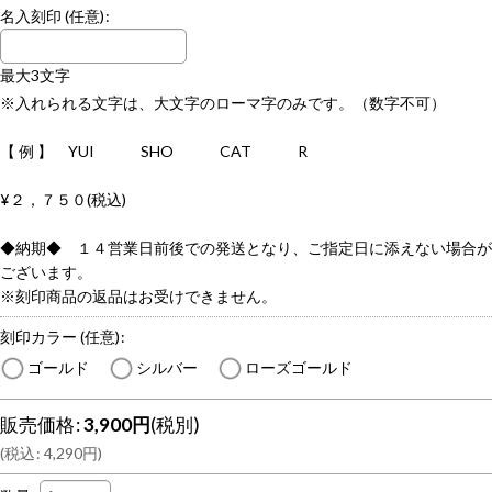
名入刻印
(任意)
:
最大3文字
※入れられる文字は、大文字のローマ字のみです。（数字不可）
【 例 】 YUI SHO CAT R
¥２，７５０(税込)
◆納期◆ １４営業日前後での発送となり、ご指定日に添えない場合が
ございます。
※刻印商品の返品はお受けできません。
刻印カラー
(任意)
:
ゴールド
シルバー
ローズゴールド
販売価格
:
3,900
円
(税別)
(
税込
:
4,290
円
)