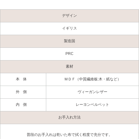
デザイン
イギリス
製造国
PRC
素材
本体
ＭＤＦ（中質繊維板:木・紙など）
外側
ヴィーガンレザー
内側
レーヨンベルベット
お手入れ方法
普段のお手入れは乾いた布で拭く程度で充分です。