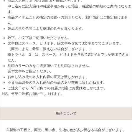
商品のお届けまで約2週間ほど頂戴いたします。
申し込みに記入漏れや確認事項があった場合、確認後の納期のご案内になりま
す。
商品アイテムごとの指定の位置への刻印となり、刻印箇所はご指定頂けませ
ん。
製品の形や色等により刻印の具合が異なります。
数字、小文字はご使用いただけません。
文字数はスペース、ピリオド、絵文字を含めて3文字まででございます。
（商品によりご希望に添えない場合がございます。）
※トラベル S は、スペース、ピリオドを含めて3文字までしか刻印できま
せん。
刻印カラーのみをご選択頂いても刻印はされません。
必ず文字をご指定ください。
お申し込み後の名入れ内容の変更は致しかねます。
不良商品以外の名入れ商品の商品の返品交換は致しかねます。
ご注文日から15日以内でのお届け指定はお受け致しかねます。
上記、何卒ご理解お願い申し上げます。
商品について
※製造の工程上、商品に黒い点、生地の色が多少異なる場合がございます。