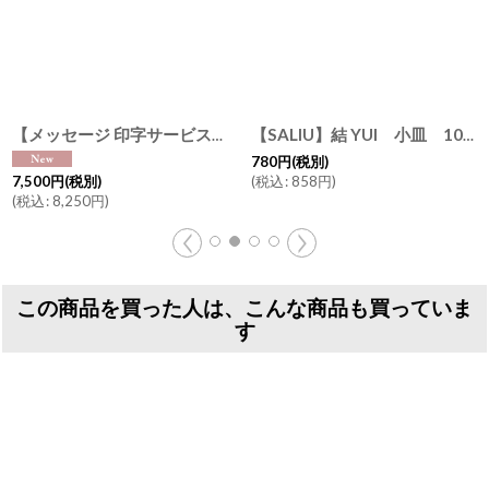
【メッセージ 印字サービス】【SALIU】Nature Ave. 限定カラー 薄墨 結 YUI 土瓶 急須 330ml 湯呑み ギフト 3点Set 急須セット 日本製
[
30561
]
【SALIU】結 YUI 小皿 10cm 美濃焼 日本製 白 灰 浅葱 墨 桜
780
円
(税別)
(
税込
:
858
円
)
7,500
円
(税別)
(
税込
:
8,250
円
)
この商品を買った人は、こんな商品も買っていま
す