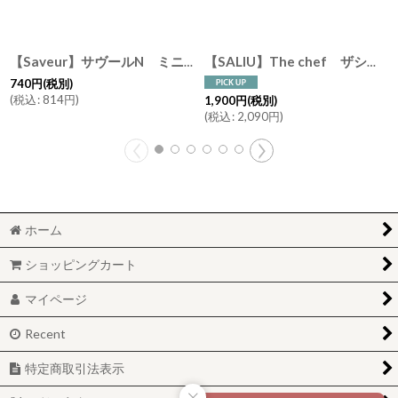
【Saveur】サヴールN ミニプレート φ11cm ゴールド シルバー ライン 丸皿 日本製 サブール
【SALIU】The chef ザシェフ グリルプレートS 陶板 耐熱陶器 日本製 クッキングプレート 簡単料理 魚焼きグリル オーブン レンジ トースター
740
円
(税別)
(
税込
:
814
円
)
1,900
円
(税別)
(
税込
:
2,090
円
)
ホーム
ショッピングカート
マイページ
Recent
特定商取引法表示