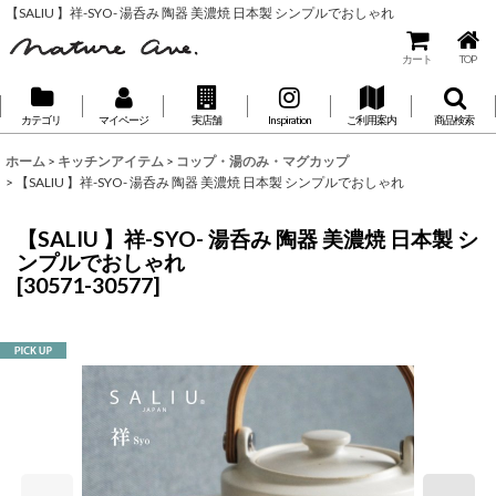
【SALIU 】祥-SYO- 湯呑み 陶器 美濃焼 日本製 シンプルでおしゃれ
カート
TOP
カテゴリ
マイページ
実店舗
Inspiration
ご利用案内
商品検索
ホーム
>
キッチンアイテム
>
コップ・湯のみ・マグカップ
>
【SALIU 】祥-SYO- 湯呑み 陶器 美濃焼 日本製 シンプルでおしゃれ
【SALIU 】祥-SYO- 湯呑み 陶器 美濃焼 日本製 シ
ンプルでおしゃれ
[
30571-30577
]