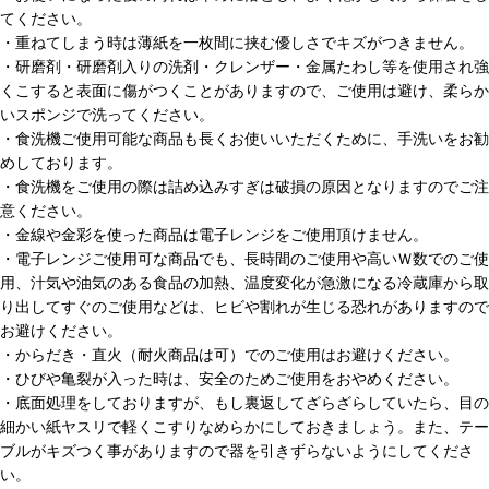
てください。
・重ねてしまう時は薄紙を一枚間に挟む優しさでキズがつきません。
・研磨剤・研磨剤入りの洗剤・クレンザー・金属たわし等を使用され強
くこすると表面に傷がつくことがありますので、ご使用は避け、柔らか
いスポンジで洗ってください。
・食洗機ご使用可能な商品も長くお使いいただくために、手洗いをお勧
めしております。
・食洗機をご使用の際は詰め込みすぎは破損の原因となりますのでご注
意ください。
・金線や金彩を使った商品は電子レンジをご使用頂けません。
・電子レンジご使用可な商品でも、長時間のご使用や高いＷ数でのご使
用、汁気や油気のある食品の加熱、温度変化が急激になる冷蔵庫から取
り出してすぐのご使用などは、ヒビや割れが生じる恐れがありますので
お避けください。
・からだき・直火（耐火商品は可）でのご使用はお避けください。
・ひびや亀裂が入った時は、安全のためご使用をおやめください。
・底面処理をしておりますが、もし裏返してざらざらしていたら、目の
細かい紙ヤスリで軽くこすりなめらかにしておきましょう。また、テー
ブルがキズつく事がありますので器を引きずらないようにしてくださ
い。