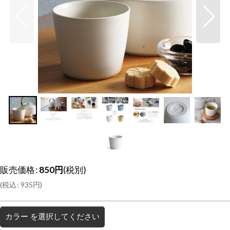
販売価格
:
850
円
(税別)
(
税込
:
935
円
)
カラー
を選択してください