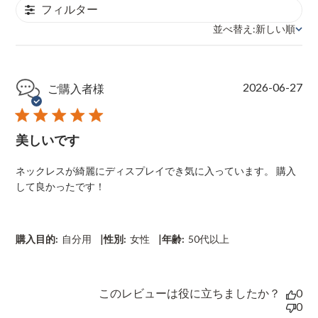
フィルター
並べ替え:
新しい順
並べ替え
P
2026-06-27
ご購入者様
u
b
l
美しいです
i
s
h
ネックレスが綺麗にディスプレイでき気に入っています。 購入
e
して良かったです！
d
d
a
t
|
|
購入目的:
自分用
性別:
女性
年齢:
50代以上
e
このレビューは役に立ちましたか？
0
0