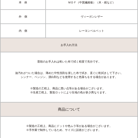
本 体
ＭＤＦ（中質繊維板）（木・紙など）
外 側
ヴィーガンレザー
内 側
レーヨンベルベット
お手入れ方法
普段のお手入れは乾いた布で拭く程度で充分です。
油汚れがついた場合は、薄めた中性洗剤を浸した布で拭き、直ぐに乾拭きして下さい。
シンナー、ベンジン、漂白剤などを使用すると色落ちをする場合があります。
※製造の工程上、商品に黒い点等がある場合がございます。
※生産工程上、製造ロットにより生地の色が多少異なります。
商品について
※製造の工程上、商品にドットや色ムラ等がある場合がございます。
※手作業で制作しているため、サイズに誤差がございます。