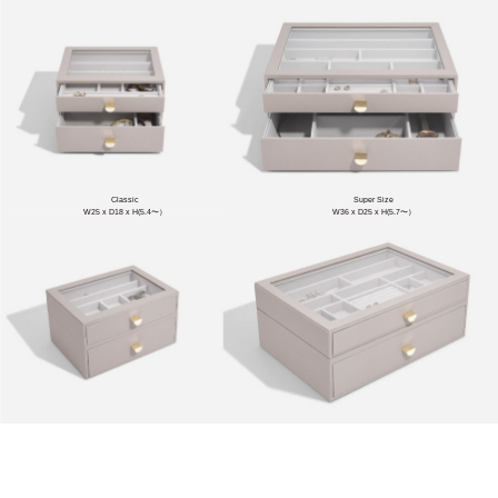
Classic
Super Size
W25 x D18 x H(5.4〜）
W36 x D25 x H(5.7〜）