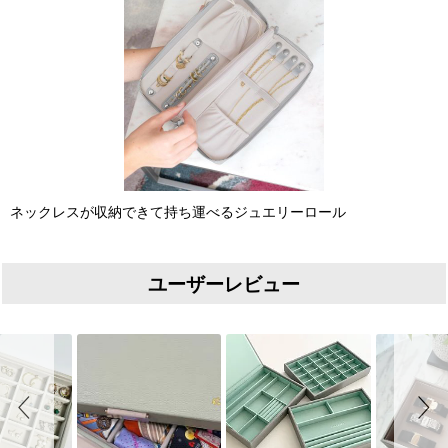
ネックレスが収納できて持ち運べるジュエリーロール
ユーザーレビュー
Slideshow
Slide controls