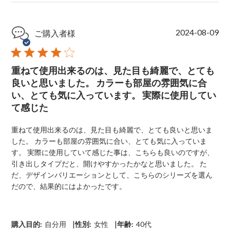
P
2024-08-09
ご購入者様
u
b
l
重ねて使用出来るのは、見た目も綺麗で、とても
i
s
良いと思いました。 カラーも部屋の雰囲気に合
h
い、とても気に入っています。 実際に使用してい
e
て感じた
d
d
a
重ねて使用出来るのは、見た目も綺麗で、とても良いと思いま
t
した。 カラーも部屋の雰囲気に合い、とても気に入っていま
e
す。 実際に使用していて感じた事は、こちらも良いのですが、
引き出しタイプだと、開けやすかったかなと思いました。 た
だ、デザインバリエーションとして、こちらのシリーズを選ん
だので、結果的にはよかったです。
|
|
購入目的:
自分用
性別:
女性
年齢:
40代