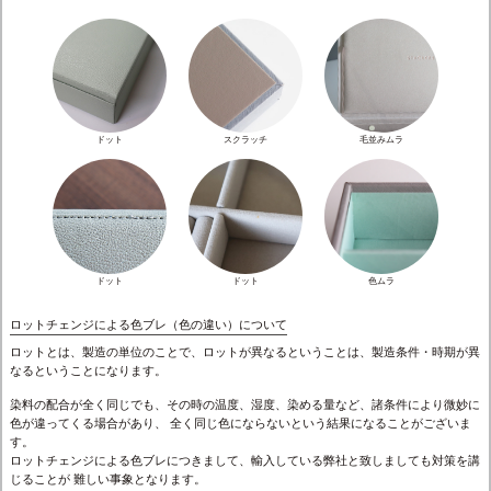
ドット
スクラッチ
毛並みムラ
ドット
ドット
色ムラ
ロットチェンジによる色ブレ（色の違い）について
ロットとは、製造の単位のことで、ロットが異なるということは、製造条件・時期が異
なるということになります。
染料の配合が全く同じでも、その時の温度、湿度、染める量など、諸条件により微妙に
色が違ってくる場合があり、 全く同じ色にならないという結果になることがございま
す。
ロットチェンジによる色ブレにつきまして、輸入している弊社と致しましても対策を講
じることが 難しい事象となります。