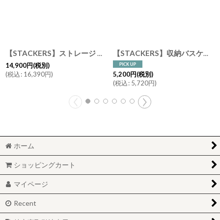
【STACKERS】ストレージ ボックス L Storage Box L トープ グレージュ Taupe スタッカーズ
【STACKERS】収納バスケット バーティー ベア Bertie Bear Little Stackers リトルスタッカーズ Laundry Storage Basket スタッカーズ
14,900
円
(税別)
(
税込
:
16,390
円
)
5,200
円
(税別)
(
税込
:
5,720
円
)
ホーム
ショッピングカート
マイページ
Recent