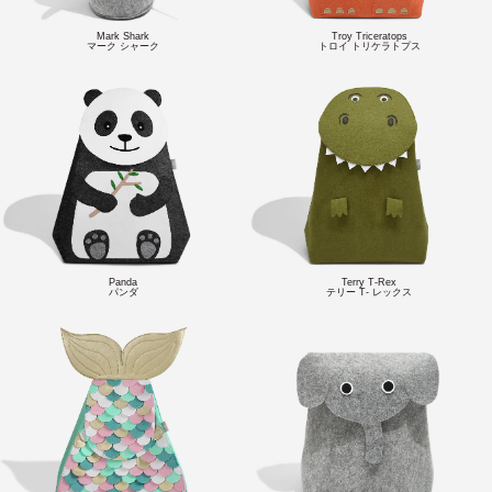
Mark Shark
Troy Triceratops
マーク シャーク
トロイ トリケラトプス
Panda
Terry T-Rex
パンダ
テリー T- レックス