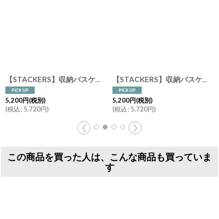
【STACKERS】収納バスケット エドワード エレファント Edward Elephant Little Stackers リトルスタッカーズ Laundry Storage Basket スタッカーズ
【STACKERS】収納バスケット バーティー ベア Bertie Bear Little Stackers リトルスタッカーズ Laundry Storage Basket スタッカーズ
5,200
円
(税別)
5,200
円
(税別)
(
税込
:
5,720
円
)
(
税込
:
5,720
円
)
この商品を買った人は、こんな商品も買っていま
す