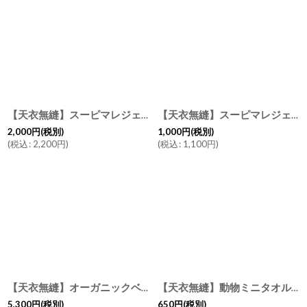
【天衣無縫】スーピマレジェ フェイスタオル FT オーガニックコットン ホワイト スモークグリーン 日本製 ３４x８６cm
【天衣無縫】スーピマレジェ ウォッシュタオル WT オーガニックコットン ホワイト スモークグリーン 日本製
2,000
円
(税別)
1,000
円
(税別)
(
税込
:
2,200
円
)
(
税込
:
1,100
円
)
【天衣無縫】オーガニックベア ベビー テディーベア くま 赤ちゃん オーガニックコットンタオル地 出産祝い
【天衣無縫】動物ミニタオル くま うさぎ ベビー 赤ちゃん リボン ハンカチ 日本製
5,300
円
(税別)
650
円
(税別)