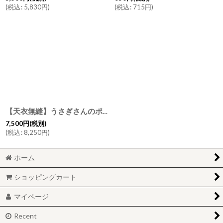
(
税込
:
5,830
円
)
(
税込
:
715
円
)
【天衣無縫】うさぎさんのポンチョ＆ミニタオルセット ギフト箱 ベビー お風呂 赤ちゃん タオル地
7,500
円
(税別)
(
税込
:
8,250
円
)
ホーム
ショッピングカート
マイページ
Recent