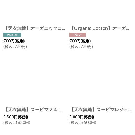
絞り込む
【天衣無縫】オーガニックコットン ボディタオル Body Towel ホワイト 日本製
【Organic Cotton】オーガニックコットン ボディタオル ペルーコットン Body Towel ホワイト 日本製
700
円
(税別)
700
円
(税別)
(
税込
:
770
円
)
(
税込
:
770
円
)
【天衣無縫】スーピマ２４ フェイスタオル ２色セット オーガニックコットン クレイ スモークピンク 日本製 34 x 86 cm
【天衣無縫】スーピマレジェ バスタオル BT オーガニックコットン ホワイト スモークグリーン 日本製
3,500
円
(税別)
5,000
円
(税別)
(
税込
:
3,850
円
)
(
税込
:
5,500
円
)