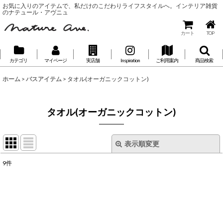
お気に入りのアイテムで、私だけのこだわりライフスタイルへ。インテリア雑貨
のナテュール・アヴニュ
カート
TOP
カテゴリ
マイページ
実店舗
Inspiration
ご利用案内
商品検索
ホーム
>
バスアイテム
>
タオル(オーガニックコットン)
タオル(オーガニックコットン)
表示順変更
閉じる
9
件
表示数
:
並び順
: