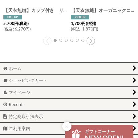
【天衣無縫】カップ付き リブタンクトップ スーピマコットン オーガニックコットン 日本製 ピンク オフホワイト グレー
【天衣無縫】オーガニックコットン がらがら うさぎ・ぞう/おもちゃ/ギフト/ベビー/日本製
5,700
円
(税別)
1,700
円
(税別)
(
税込
:
6,270
円
)
(
税込
:
1,870
円
)
ホーム
ショッピングカート
マイページ
Recent
特定商取引法表示
ご利用案内
ギフトコーナー