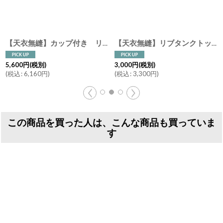
[
WI-020
]
【天衣無縫】カップ付き リブキャミソール スーピマコットン オーガニックコットン 日本製 ピンク オフホワイト グレー
【天衣無縫】リブタンクトップ スーピマコットン オーガニックコットン 日本製 ピンク オフホワイト グレー
[
O
5,600
円
(税別)
3,000
円
(税別)
(
税込
:
6,160
円
)
(
税込
:
3,300
円
)
この商品を買った人は、こんな商品も買っていま
す