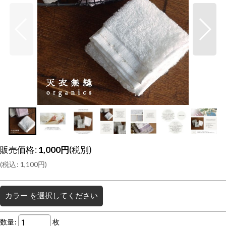
販売価格
:
1,000
円
(税別)
(
税込
:
1,100
円
)
カラー
を選択してください
数量
:
枚