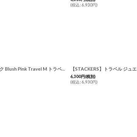
(
税込
:
6,930
円
)
【STACKERS】トラベル ジュエリーボックス M ブラッシュ ピンク Blush Pink Travel M トラベルM スタッカーズ ロンドン
[
753
6,300
円
(税別)
(
税込
:
6,930
円
)