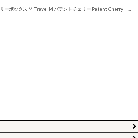
[
76764
]
【STACKERS】トラベル ジュエリーボックス M Travel M パテントチェリー Patent Cherry トラベルM エナメル スタッカーズ ロンドン イギリス
[
76763
]