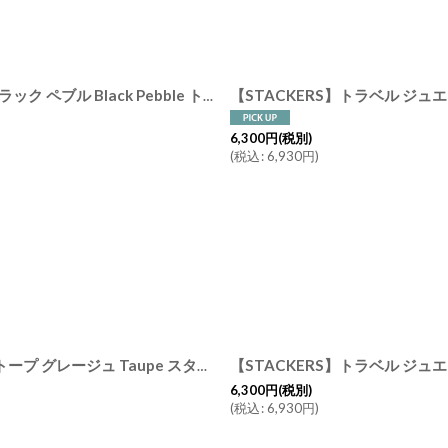
【STACKERS】トラベル ジュエリーボックス M メンズ Men's ブラック ペブル Black Pebble トラベルM スタッカーズ ロンドン UK
6,300
円
(税別)
(
税込
:
6,930
円
)
【STACKERS】トラベル ジュエ
【STACKERS】トラベルジュエリーボックス SLEEK スリーク トープ グレージュ Taupe スタッカーズ
[
74305
]
6,300
円
(税別)
(
税込
:
6,930
円
)