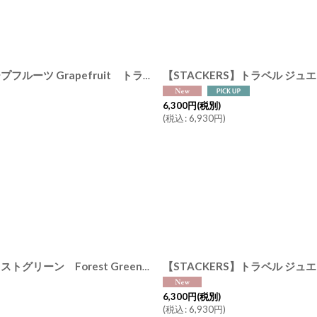
絞り込む
【STACKERS】トラベル ジュエリーボックス M Travel M グレープフルーツ Grapefruit トラベルM スタッカーズ ロンドン
[
7
6,300
円
(税別)
(
税込
:
6,930
円
)
【STACKERS】トラベル ジュエリーボックス M Travel M フォレストグリーン Forest Green トラベルM スタッカーズ ロンドン UK
6,300
円
(税別)
(
税込
:
6,930
円
)