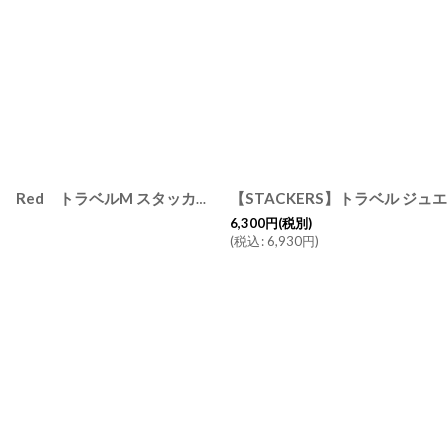
【STACKERS】トラベル ジュエリーボックス M Travel M レッド Red トラベルM スタッカーズ ロンドン UK
[
76335
]
6,300
円
(税別)
(
税込
:
6,930
円
)