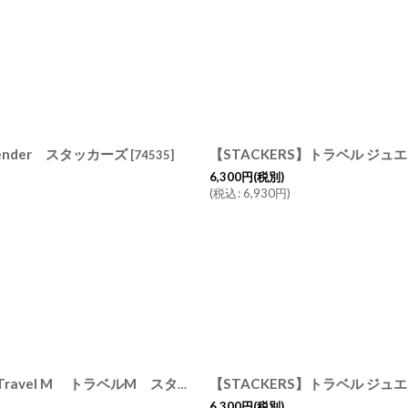
ender スタッカーズ
[
74535
]
6,300
円
(税別)
(
税込
:
6,930
円
)
【STACKERS】トラベル ジュエ
【STACKERS】トラベル ジュエリーボックス M ブラック Black Travel M トラベルM スタッカーズ ロンドン
[
75391
]
6,300
円
(税別)