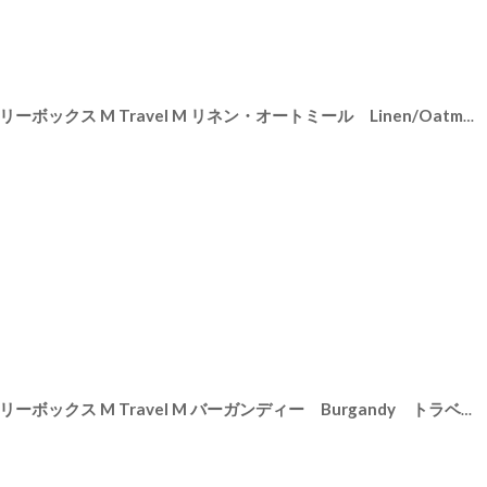
6681
]
【STACKERS】トラベル ジュエリーボックス M Travel M リネン・オートミール Linen/Oatmeal スタッカーズ ロンドン UK
[
76421
]
【STACKERS】トラベル ジュエリーボックス M Travel M バーガンディー Burgandy トラベルM スタッカーズ ロンドン UK