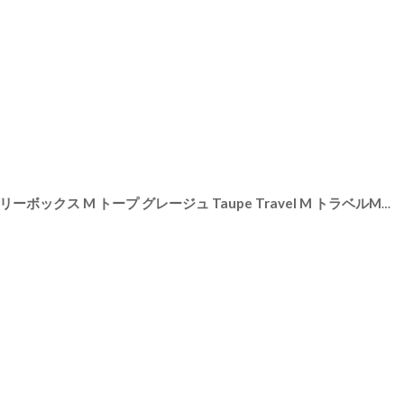
43
]
【STACKERS】トラベル ジュエリーボックス M トープ グレージュ Taupe Travel M トラベルM スタッカーズ ロンドン