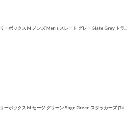
[
75982
]
【STACKERS】トラベル ジュエリーボックス M メンズ Men's スレート グレー Slate Grey トラベルM スタッカーズ ロンドン UK
リーボックス M セージ グリーン Sage Green スタッカーズ
[
74529
]