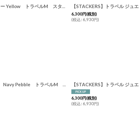
【STACKERS】トラベル ジュエリーボックス M Travel M イエロー Yellow トラベルM スタッカーズ ロンドン
[
76182
]
6,300
円
(税別)
(
税込
:
6,930
円
)
【STACKERS】トラベル ジュエリーボックス M ネイビーペブル Navy Pebble トラベルM スタッカーズ ロンドン UK
[
7614
6,300
円
(税別)
(
税込
:
6,930
円
)