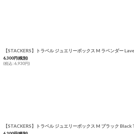
【STACKERS】トラベル ジュエリーボックス M ラベンダー Lav
6,300
円
(税別)
(
税込
:
6,930
円
)
6,300
円
(税別)