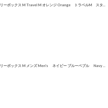
【STACKERS】トラベル ジュエリーボックス M Travel M オレンジ Orange トラベルM スタッカーズ ロンドン
5
]
【STACKERS】トラベル ジュエリーボックス M メンズ Men's ネイビー ブルーペブル Navy Blue Pebble トラベルM スタッカーズ ロンドン UK