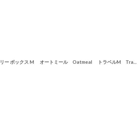
【STACKERS】トラベル ジュエリー ボックス M オートミール Oatmeal トラベルM Travel M スタッカーズ