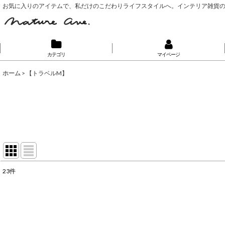
お気に入りのアイテムで、私だけのこだわりライフスタイルへ。インテリア雑貨
カテゴリ
マイページ
ホーム
>
【トラベルM】
23
件
表示数
:
並び順
: