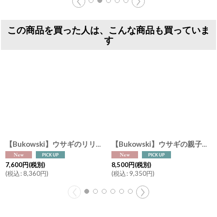
この商品を買った人は、こんな商品も買っていま
す
【Bukowski】ウサギのリリベット Lilibet 40cm スウェーデンのぬいぐるみ ソフトトイ ブコウスキー 誕生日
【Bukowski】ウサギの親子 サニー＆ママ Sunny & Mama 35cm スウェーデンのぬいぐるみ ソフトトイ ブコウスキー 誕生日
7,600
円
(税別)
8,500
円
(税別)
(
税込
:
8,360
円
)
(
税込
:
9,350
円
)