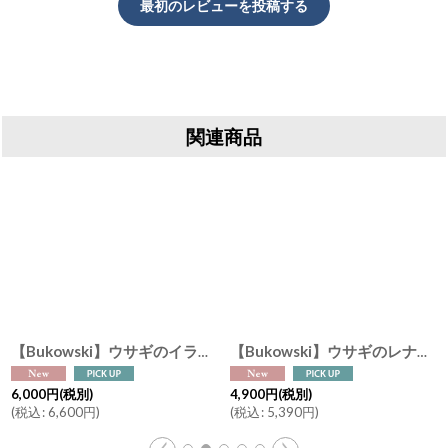
最初のレビューを投稿する
関連商品
【Bukowski】ウサギのルシアン Lucian 30cm ギフトボックス入り スウェーデンのぬいぐるみ ソフトトイ ブコウスキー うさぎ 誕生日 Sweden
[
SAA11-0352Noah
]
【Bukowski】くまのアントン レオナード バッグチャーム Lovely Anton & Leonard 10cm スウェーデンのぬいぐるみ ブコウスキー キーホルダー ハートの刺繍
[
4,900
円
(税別)
1,900
円
(税別)
(
税込
:
5,390
円
)
(
税込
:
2,090
円
)