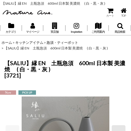
【SALIU】縁 EN 土瓶急須 600ml 日本製 美濃焼 ( 白・黒・灰 )
カート
TOP
カテゴリ
マイページ
実店舗
Inspiration
ご利用案内
商品検索
ホーム
>
キッチンアイテム
>
急須・ティーポット
>
【SALIU】縁 EN 土瓶急須 600ml 日本製 美濃焼 ( 白・黒・灰 )
【SALIU】縁 EN 土瓶急須 600ml 日本製 美濃
焼 ( 白・黒・灰 )
[
3721
]