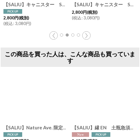
[
3002
]
大人気ドラマに登場！【SALIU】マグカップ SA02 マグ ホワイト 白 ネイビー 紺 イエロー 黄色 サリウ 陶器 日本製 ロロ LOLO
[
3000
【SALIU】YAMASAKURA 茶敷 円 山桜 丸 茶托 小皿 木製 天然木 日本製 LOLO ロロ
[
300
1,600
円
(税別)
1,100
円
(税別)
(
税込
:
1,760
円
)
(
税込
:
1,210
円
)
この商品を買った人は、こんな商品も買っていま
す
【SALIU】Nature Ave. 限定カラー 薄墨 結 YUI 土瓶 急須 600ml 日本製
【SALIU】縁 EN 土瓶急須 400ml 日本製 美濃焼 ( 白・黒・灰 )