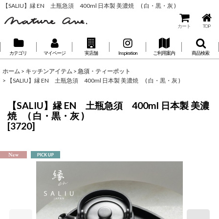
【SALIU】縁 EN 土瓶急須 400ml 日本製 美濃焼 ( 白・黒・灰 )
カート
TOP
カテゴリ
マイページ
実店舗
Inspiration
ご利用案内
商品検索
ホーム
>
キッチンアイテム
>
急須・ティーポット
>
【SALIU】縁 EN 土瓶急須 400ml 日本製 美濃焼 ( 白・黒・灰 )
【SALIU】縁 EN 土瓶急須 400ml 日本製 美濃
焼 ( 白・黒・灰 )
[
3720
]