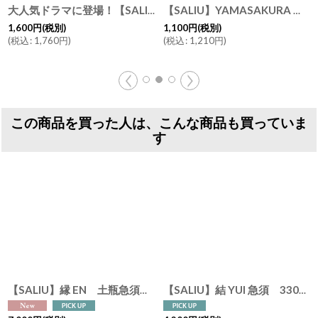
大人気ドラマに登場！【SALIU】マグカップ SA02 マグ ホワイト 白 ネイビー 紺 イエロー 黄色 サリウ 陶器 日本製 ロロ LOLO
[
3002
]
【SALIU】YAMASAKURA 茶敷 円 山桜 丸 茶托 小皿 木製 天然木 日本製 LOLO ロロ
00
円
(税別)
1,100
円
(税別)
込
:
1,760
円
)
(
税込
:
1,210
円
)
6,500
(
税込
:
この商品を買った人は、こんな商品も買っていま
す
【SALIU】縁 EN 土瓶急須 600ml 日本製 美濃焼 ( 白・黒・灰 )
【SALIU】結 YUI 急須 330ml 横手 白 灰 浅葱 墨 美濃焼