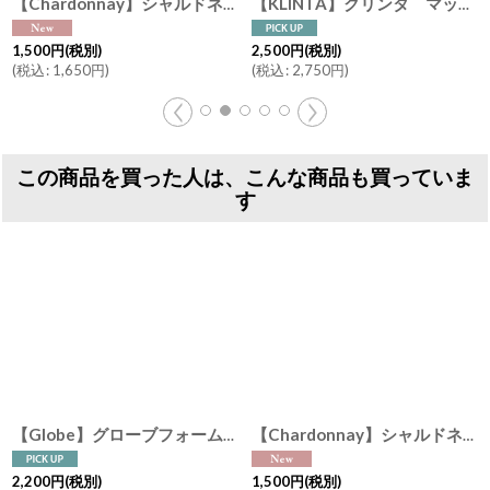
[
226-01
【Chardonnay】シャルドネ オイルイン ボディミルク 240ml 天然由来成分 ぶどうエキス オーガニックオイル 国産
]
【KLINTA】クリンタ マッサージキャンドル 90ml スウェーデン イギリス アロマキャンドル 香り ギフト メッセージ アロマ
1,500
円
(税別)
2,500
円
(税別)
(
税込
:
1,650
円
)
(
税込
:
2,750
円
)
この商品を買った人は、こんな商品も買っていま
す
【Globe】グローブフォームボトル 450ml 泡タイプ 液体石けん専用 白磁器 日本製 ホワイト
【Chardonnay】シャルドネ オイルイン ボディミルク 240ml 天然由来成分 ぶどうエキス オーガニックオイル 国産
2,200
円
(税別)
1,500
円
(税別)