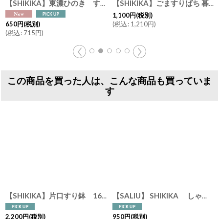
【SHIKIKA】東濃ひのき すりこぎ 24cm 18cm 12 cm 9cm SALIU 日本製
[
3663
]
【SHIKIKA】ごますりばち 暮らしの小道具 すりばち すり鉢 ごま 美濃焼
1,100
円
(税別)
(
税込
:
1,210
円
)
650
円
(税別)
(
税込
:
715
円
)
この商品を買った人は、こんな商品も買っていま
す
【SHIKIKA】片口すり鉢 16 φ16cm 白唐津 黒唐津 美濃焼 陶器 日本製 SALIU LOLO
【SALIU】 SHIKIKA しゃもじうけ ツールレスト ツールスタンド 磁器 日本製 LOLO
2,200
円
(税別)
950
円
(税別)