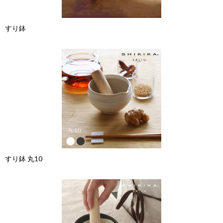
すり鉢
すり鉢 丸10