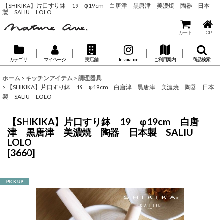
【SHIKIKA】片口すり鉢 19 φ19cm 白唐津 黒唐津 美濃焼 陶器 日本
製 SALIU LOLO
カート
TOP
カテゴリ
マイページ
実店舗
Inspiration
ご利用案内
商品検索
ホーム
>
キッチンアイテム
>
調理器具
>
【SHIKIKA】片口すり鉢 19 φ19cm 白唐津 黒唐津 美濃焼 陶器 日本
製 SALIU LOLO
【SHIKIKA】片口すり鉢 19 φ19cm 白唐
津 黒唐津 美濃焼 陶器 日本製 SALIU
LOLO
[
3660
]