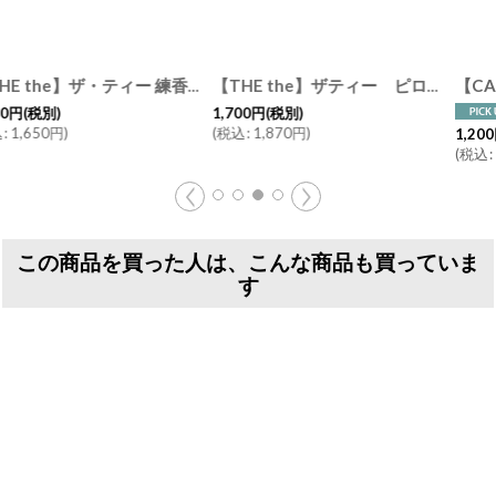
-1982-1983
]
[
9-Nov
]
【CARBALINE】オードトワレ 香水 約10ml カルバリン イタリア製
[
24-Jun
]
【アロマリン】フレグランスオードトワレ 50ｍｌ/香水/フランス製
3,000
円
(税別)
(
税込
:
3,300
円
)
1,200
円
(税別)
(
税込
:
1,320
円
)
この商品を買った人は、こんな商品も買っていま
す