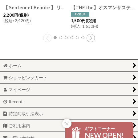
【 Senteur et Beaute 】 リキッドソープ 250ml 液体ソープ ボディソープ フランス製 サンタール・エ・ボーテ
【THE the】オスマンサスティー ハンドクリーム 30ml キンモクセイ 香水 フレグランス THE the フランス製 サンタール・エ・ボーテ Senteur et Beaute 金木犀 きんもくせい
2,200
円
(税別)
(
税込
:
2,420
円
)
1,500
円
(税別)
(
税込
:
1,650
円
)
ホーム
ショッピングカート
マイページ
Recent
特定商取引法表示
ご利用案内
ギフトコーナー
NEW OPEN!
お問い合わせ