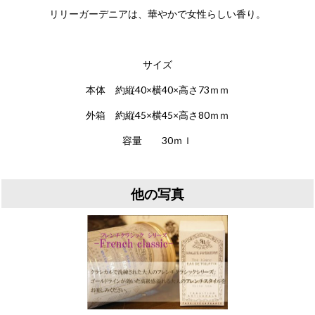
リリーガーデニアは、華やかで女性らしい香り。
サイズ
本体 約縦40×横40×高さ73ｍｍ
外箱 約縦45×横45×高さ80ｍｍ
容量 30ｍｌ
他の写真