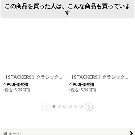
この商品を買った人は、こんな商品も買っていま
す
【STACKERS】クラシックジュエリーボックス 4sec ネイビーペブル Navy Pebble スタッカーズ ロンドン イギリス
【STACKERS】クラシック ジュエリーボックス Open オープン ネイビーペブル Navy Pebble スタッカーズ ロンドン イギリス
4,900
円
(税別)
4,900
円
(税別)
(
税込
:
5,390
円
)
(
税込
:
5,390
円
)
ホーム