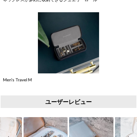
Men's Travel M
ユーザーレビュー
Slideshow
Slide controls