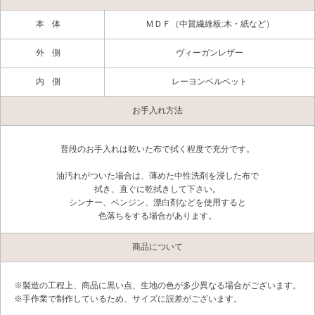
本体
ＭＤＦ（中質繊維板:木・紙など）
外側
ヴィーガンレザー
内側
レーヨンベルベット
お手入れ方法
普段のお手入れは乾いた布で拭く程度で充分です。
油汚れがついた場合は、薄めた中性洗剤を浸した布で
拭き、直ぐに乾拭きして下さい。
シンナー、ベンジン、漂白剤などを使用すると
色落ちをする場合があります。
商品について
※製造の工程上、商品に黒い点、生地の色が多少異なる場合がございます。
※手作業で制作しているため、サイズに誤差がございます。