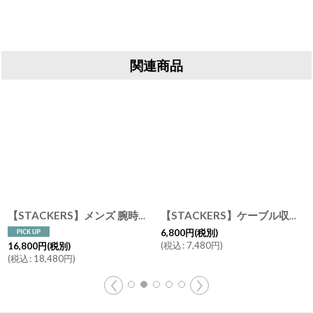
関連商品
【STACKERS】メンズ 腕時計 ８ピース ウォッチ ボックス 8 Piece Watch Box スムースブラック Smooth Black スタッカーズ
[
76144
]
【STACKERS】ケーブル収納バッグ Cable Tidy ペブルブラック Pebble Black メンズ スタッカーズ イギリス ロンドン
6,800
円
(税別)
(
税込
:
7,480
円
)
16,800
円
(税別)
(
税込
:
18,480
円
)