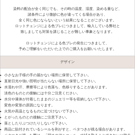
染料の配合が全く同じでも、その時の温度、湿度、染める量など、
諸条件により微妙に色が違ってくる場合があり、
全く同じ色にならないという結果になることがございます。
ロットチェンジによる色ブレにつきまして、輸入している弊社と
致しましても対策を講じることが難しい事象となります。
ロットチェンジによる色ブレの発生につきまして、
予めご理解をいただいた上でのご購入をお願いいたします。
デザイン
小さなお子様の手の届かない場所に保管して下さい。
直射日光や強い照明が当たらない場所に保管して下さい。
水濡れや汗、摩擦等により色落ち、色移りすることがあります。
淡色のものとの接触には十分ご注意ください。
水分や液体が付着したままのジュエリー等を収納しないで下さい。
変色や変形の原因になります。
火気や高温となるものに近づけないで下さい。
とがったものとの接触にご注意下さい。
落としたりぶつけたりしないで下さい。
商品に貼付されているシールを剥がすと、ベタつきが残る場合があります。