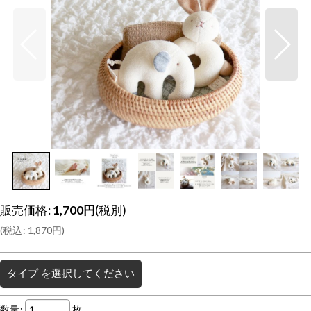
販売価格
:
1,700
円
(税別)
(
税込
:
1,870
円
)
タイプ
を選択してください
数量
:
枚