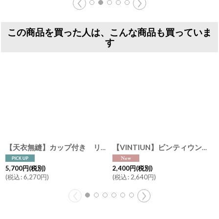
この商品を買った人は、こんな商品も買っていま
す
【天衣無縫】カップ付き リブタンクトップ スーピマコットン オーガニックコットン 日本製 ピンク オフホワイト グレー
【VINTIUN】ビンティウン ミニスターライト 木製星型ライト カスタマイズ オーナメント スペイン製
5,700
円
(税別)
2,400
円
(税別)
(
税込
:
6,270
円
)
(
税込
:
2,640
円
)