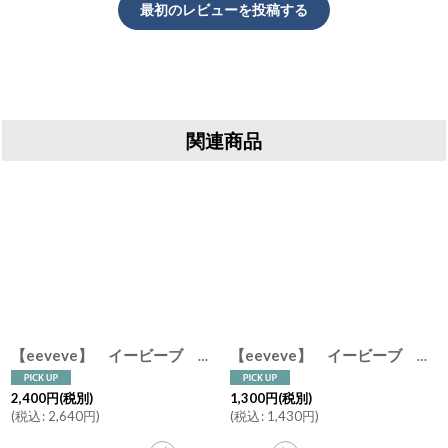
最初のレビューを投稿する
関連商品
【eeveve】 イービーブ プレイスマット 47.2×30cm マーブル ランチョンマット ベビーアイテム オランダ アムステルダム
[
ES01-ES02STAR
]
【eeveve】 イービーブ シリコンボウルS φ10cm マーブル 食器 ベビーアイテム オランダ アムステルダム
2,400
円
(税別)
1,300
円
(税別)
(
税込
:
2,640
円
)
(
税込
:
1,430
円
)