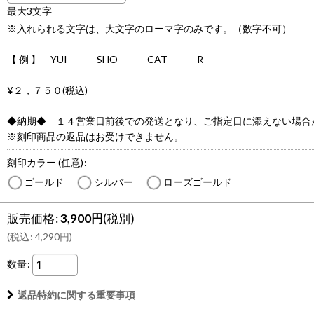
最大3文字
※入れられる文字は、大文字のローマ字のみです。（数字不可）
【 例 】 YUI SHO CAT R
¥２，７５０(税込)
◆納期◆ １４営業日前後での発送となり、ご指定日に添えない場合
※刻印商品の返品はお受けできません。
刻印カラー
(任意)
:
ゴールド
シルバー
ローズゴールド
販売価格
:
3,900
円
(税別)
(
税込
:
4,290
円
)
数量
:
返品特約に関する重要事項