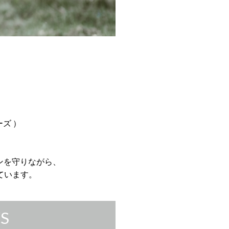
ズ ）
。
ンを守りながら、
ています。
S