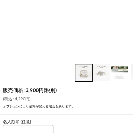
販売価格
:
3,900
円
(税別)
(
税込
:
4,290
円
)
オプションにより価格が変わる場合もあります。
名入刻印
(任意)
: