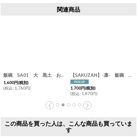
関連商品
[
飯碗 SA01 大 黒土 お茶碗 ごはん碗 夫婦茶碗 陶器 日本製 デニムの様なかっこよさ 白 青 黒
30011-5
]
【SAKUZAN】-凛- 飯碗 茶碗 ボウル 作山窯 日本製
1,600
円
(税別)
(
税込
:
1,760
円
)
1,700
円
(税別)
(
税込
:
1,870
円
)
この商品を買った人は、こんな商品も買っていま
す