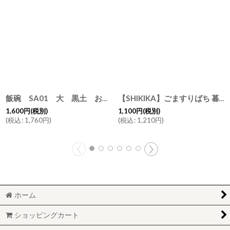
飯碗 SA01 大 黒土 お茶碗 ごはん碗 夫婦茶碗 陶器 日本製 デニムの様なかっこよさ 白 青 黒
【SHIKIKA】ごますりばち 暮らしの小道具 すりばち すり鉢 ごま 美濃焼
1,600
円
(税別)
1,100
円
(税別)
(
税込
:
1,760
円
)
(
税込
:
1,210
円
)
ホーム
ショッピングカート