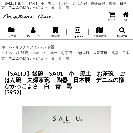
【SALIU】飯碗 SA01 小 黒土 お茶碗 ごはん碗 夫婦茶碗 陶器 日本
製 デニムの様なかっこよさ 白 青 黒
カート
TOP
カテゴリ
マイページ
実店舗
Inspiration
ご利用案内
商品検索
ホーム
>
キッチンアイテム
>
食器
>
【SALIU】飯碗 SA01 小 黒土 お茶碗 ごはん碗 夫婦茶碗 陶器 日本
製 デニムの様なかっこよさ 白 青 黒
【SALIU】飯碗 SA01 小 黒土 お茶碗 ご
はん碗 夫婦茶碗 陶器 日本製 デニムの様
なかっこよさ 白 青 黒
[
3952
]