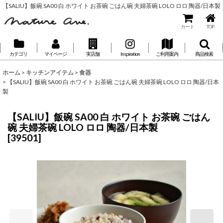
【SALIU】飯碗 SA00 白 ホワイト お茶碗 ごはん碗 夫婦茶碗 LOLO ロロ 陶器/日本製
カート
TOP
カテゴリ
マイページ
実店舗
Inspiration
ご利用案内
商品検索
ホーム
>
キッチンアイテム
>
食器
>
【SALIU】飯碗 SA00 白 ホワイト お茶碗 ごはん碗 夫婦茶碗 LOLO ロロ 陶器/日本
製
【SALIU】飯碗 SA00 白 ホワイト お茶碗 ごはん
碗 夫婦茶碗 LOLO ロロ 陶器/日本製
[
39501
]