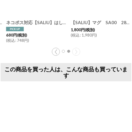
[
39502
]
ネコポス対応【SALIU】はしおき 山桜 黒胡桃 （くるみ） 箸置き 円 丸 角 四角 ウォールナッツ レスト 木製 天然木 日本製 LOLO
[
39503
【SALIU】マグ SA00 280ml/白/灰/黒/ホワイト/グレー/ブラック/マグカップ/コップ/サリウ/削ぎ/陶器/日本製
]
1,800
円
(税別)
(
税込
:
1,980
円
)
680
円
(税別)
(
税込
:
748
円
)
この商品を買った人は、こんな商品も買っていま
す