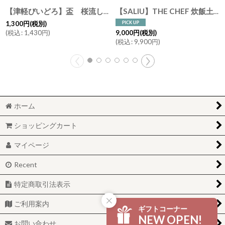
【津軽びいどろ】盃 桜流し/冷酒/おちょこ/ぐいのみ/盃/ミニグラス/ガラス食器/石塚硝子/アデリア/日本製
【SALIU】THE CHEF 炊飯土鍋 ごはん鍋 1.5合炊き ザシェフ 日本製 美濃焼 直火でご飯を炊く
1,300
円
(税別)
(
税込
:
1,430
円
)
9,000
円
(税別)
(
税込
:
9,900
円
)
ホーム
ショッピングカート
マイページ
Recent
特定商取引法表示
ご利用案内
ギフトコーナー
NEW OPEN!
お問い合わせ