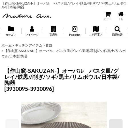
【作山窯-SAKUZAN-】オーバル パスタ皿/グレイ/鉄黒//削ぎ/ソギ/黒土/リムボウ
ル/日本製/陶器
カート
TOP
カテゴリ
マイページ
実店舗
Inspiration
ご利用案内
商品検索
ホーム
>
キッチンアイテム
>
食器
>
【作山窯-SAKUZAN-】オーバル パスタ皿/グレイ/鉄黒//削ぎ/ソギ/黒土/リムボ
ウル/日本製/陶器
【作山窯-SAKUZAN-】オーバル パスタ皿/グ
レイ/鉄黒//削ぎ/ソギ/黒土/リムボウル/日本製/
陶器
[
3930095-3930096
]