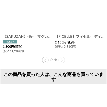
【SAKUZAN】-藍- マグカップ スープカップ ターコイズ ネイビー 作山窯 日本製 美濃焼 釉薬
[
KZ10
【FICELLE】フィセル ディナープレート/パスタプレート/お皿/大皿/陶器/日本製
2,100
円
(税別)
(
税込
:
2,310
円
)
1,800
円
(税別)
(
税込
:
1,980
円
)
この商品を買った人は、こんな商品も買っていま
す