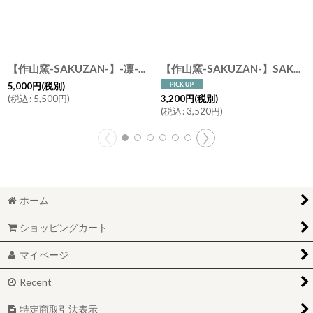
【作山窯-SAKUZAN-】-凛-深鉢/サラダボウル/ボウル/日本製/陶器
【作山窯-SAKUZAN-】SAKUZAN DAYS Sara ストライプ カップ&ソーサー Stripe Cup&Saucer /リム皿/コーヒーカップ/サラ/カフェ/磁器/日本製/陶器
5,000
円
(税別)
(
税込
:
5,500
円
)
3,200
円
(税別)
(
税込
:
3,520
円
)
ホーム
ショッピングカート
マイページ
Recent
特定商取引法表示