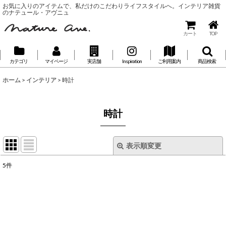
お気に入りのアイテムで、私だけのこだわりライフスタイルへ。インテリア雑貨
のナテュール・アヴニュ
カート
TOP
カテゴリ
マイページ
実店舗
Inspiration
ご利用案内
商品検索
ホーム
>
インテリア
>
時計
時計
表示順変更
閉じる
5
件
表示数
:
並び順
: