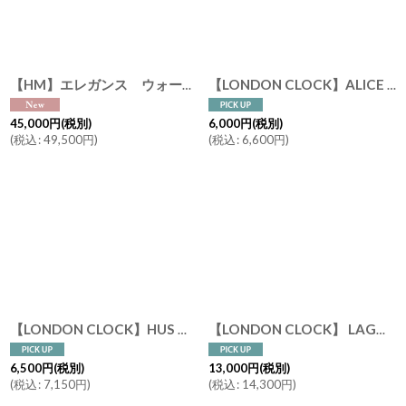
絞り込む
【HM】エレガンス ウォールクロック スクエア Elegance Wall Clock 60cmx60cm かけ時計 インテリア
【LONDON CLOCK】ALICE GREY ロンドンクロック アリス グレー イギリス ロンドン おしゃれ 掛時計 英国 保証書
45,000
円
(税別)
6,000
円
(税別)
(
税込
:
49,500
円
)
(
税込
:
6,600
円
)
【LONDON CLOCK】HUS ロンドンクロック ハス イギリス ロンドン おしゃれ 置き時計 英国 保証書
【LONDON CLOCK】 LAGOM ロンドンクロック ラゴム イギリス ロンドン おしゃれ 掛時計 英国 保証書
6,500
円
(税別)
13,000
円
(税別)
(
税込
:
7,150
円
)
(
税込
:
14,300
円
)