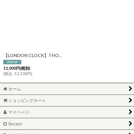
【LONDON CLOCK】THOMAS ロンドンクロック トーマス クリーム イギリス ロンドン おしゃれ 置き時計 英国 保証書
11,000
円
(税別)
(
税込
:
12,100
円
)
ホーム
ショッピングカート
マイページ
Recent