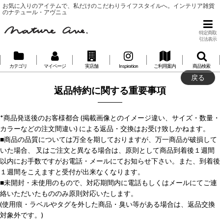
お気に入りのアイテムで、私だけのこだわりライフスタイルへ。インテリア雑貨
のナテュール・アヴニュ
特定商取
引法表示
カテゴリ
マイページ
実店舗
Inspiration
ご利用案内
商品検索
戻る
返品特約に関する重要事項
*商品発送後のお客様都合 (掲載画像とのイメージ違い、サイズ・数量・
カラーなどの注文間違い) による返品・交換はお受け致しかねます。
■商品の品質については万全を期しておりますが、万一商品が破損して
いた場合、 叉はご注文と異なる場合は、原則として商品到着後１週間
以内にお手数ですがお電話・メールにてお知らせ下さい。また、到着後
１週間をこえますと受付が出来なくなります。
■未開封・未使用のもので、対応期間内に電話もしくはメールにてご連
絡いただいたもののみ原則対応いたします。
(使用痕・ラベルやタグを外した商品・臭い等がある場合は、返品交換
対象外です。)