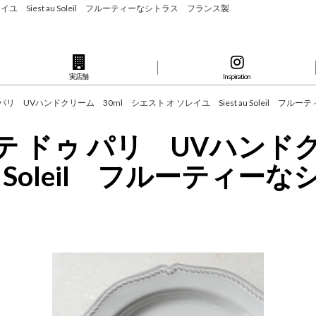
レイユ Siest au Soleil フルーティーなシトラス フランス製
実店舗
Inspiration
 ドゥ パリ UVハンドクリーム 30ml シエスト オ ソレイユ Siest au Soleil
】 コテ ドゥ パリ UVハン
 au Soleil フルー