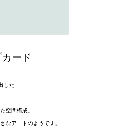
プカード
出した
。
れた空間構成。
小さなアートのようです。