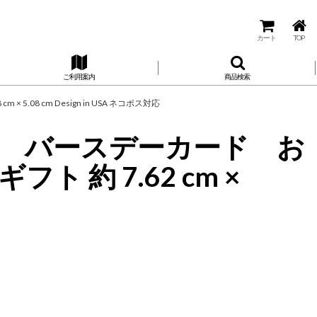
カート
TOP
ご利用案内
商品検索
5.08 cm Design in USA ネコポス対応
ープシー バースデーカード お
約 7.62 cm ×