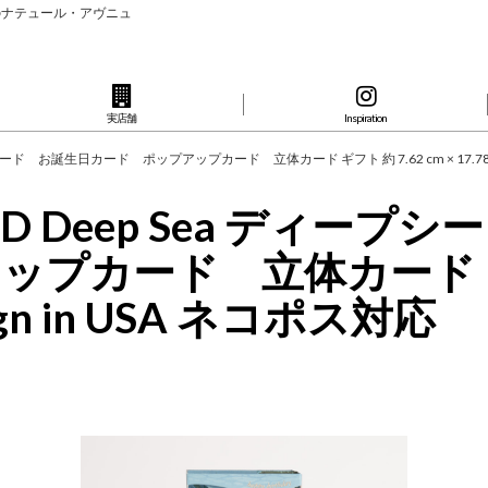
のナテュール・アヴニュ
実店舗
Inspiration
ード お誕生日カード ポップアップカード 立体カード ギフト 約 7.62 cm × 17.78 cm × 
】 3D Deep Sea ディ
カード 立体カード ギフト 
esign in USA ネコポス対応