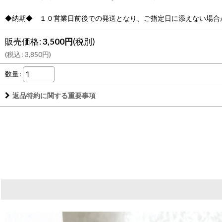
◆納期◆ １０営業日前後での発送となり、ご指定日に添えない場合
販売価格
:
3,500
円
(税別)
(
税込
:
3,850
円
)
数量
:
返品特約に関する重要事項