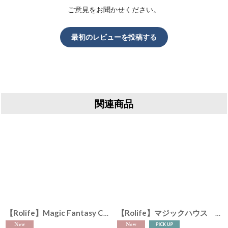
ご意見をお聞かせください。
最初のレビューを投稿する
関連商品
【Rolife】Magic Fantasy Corner マジックファンタジーコーナー Book Nook ブックヌーク 英語版説明書 ウッドパズル ミニチュア ブックエンド DIY
[
DS037
]
[
DG162
]
【Rolife】マジックハウス Book Nook ブックヌーク ウッドパズル ミニチュア ブックエンド DIY