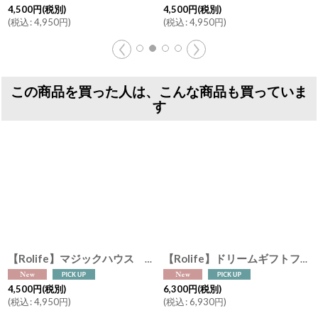
4,500
円
(税別)
4,500
円
(税別)
(
税込
:
4,950
円
)
(
税込
:
4,950
円
)
この商品を買った人は、こんな商品も買っていま
す
【Rolife】マジックハウス Book Nook ブックヌーク ウッドパズル ミニチュア ブックエンド DIY
【Rolife】ドリームギフトファクトリー Christmas Dream Gift Factory ギフト工場 ミュージックドリーマー ウッドパズル ミニチュア EAB01
4,500
円
(税別)
6,300
円
(税別)
(
税込
:
4,950
円
)
(
税込
:
6,930
円
)