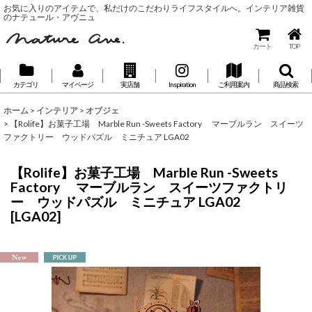
お気に入りのアイテムで、私だけのこだわりライフスタイルへ。インテリア雑貨
のナテュール・アヴニュ
カート
TOP
カテゴリ
マイページ
実店舗
Inspiration
ご利用案内
商品検索
ホーム
>
インテリア
>
オブジェ
>
【Rolife】お菓子工場 Marble Run -Sweets Factory マーブルラン スイーツ
ファクトリー ウッドパズル ミニチュア LGA02
【Rolife】お菓子工場 Marble Run -Sweets
Factory マーブルラン スイーツファクトリ
ー ウッドパズル ミニチュア LGA02
[
LGA02
]