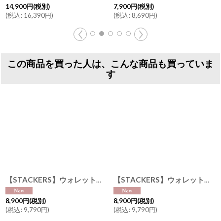
14,900
円
(税別)
7,900
円
(税別)
(
税込
:
16,390
円
)
(
税込
:
8,690
円
)
この商品を買った人は、こんな商品も買っていま
す
【STACKERS】ウォレットバッグ Wallet Bag ブラック Black スタッカーズ ロンドン UK
【STACKERS】ウォレットバッグ Wallet Bag キャメル Camel スタッカーズ ロンドン UK
8,900
円
(税別)
8,900
円
(税別)
(
税込
:
9,790
円
)
(
税込
:
9,790
円
)