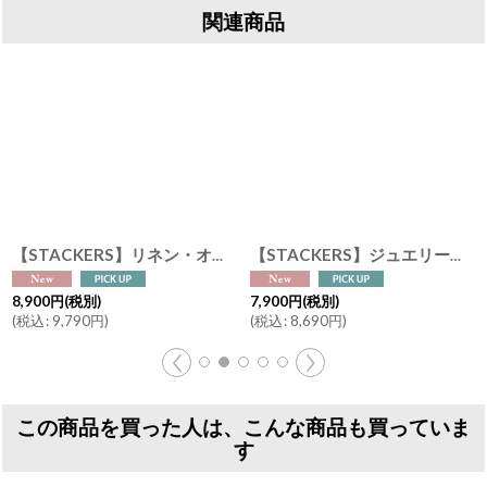
関連商品
【STACKERS】リネン・オートミール マルチフック ジュエリースタンド Linen/Oatmeal Mulit Hook Jewellery Standスタッカーズ ロンドンUK
[
76453
【STACKERS】ジュエリーロール Jewellery Roll リネン・オートミール Linen/Oatmeal スタッカーズ ロンドン UK ジュエリーケース
]
8,900
円
(税別)
7,900
円
(税別)
(
税込
:
9,790
円
)
(
税込
:
8,690
円
)
この商品を買った人は、こんな商品も買っていま
す