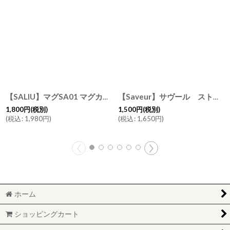
【SALIU】マグSA01 マグカップ ホワイト 白 ブルー 青 ブラック 黒 サリウ 陶器 美濃焼 ロロ LOLO 日本製
【Saveur】サヴール ストレートマグ ゴールド シルバー ライン 黒土 ホワイト ブラック カフェ 日本製 320ml サブール
1,800
円
(税別)
1,500
円
(税別)
(
税込
:
1,980
円
)
(
税込
:
1,650
円
)
ホーム
ショッピングカート