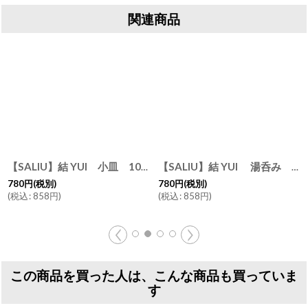
関連商品
【SALIU】結 YUI 小皿 10cm 美濃焼 日本製 白 灰 浅葱 墨 桜
[
FS10000
]
[
FS1
【SALIU】結 YUI 湯呑み 湯飲み カップ コップ 美濃焼 日本製
780
円
(税別)
780
円
(税別)
(
税込
:
858
円
)
(
税込
:
858
円
)
この商品を買った人は、こんな商品も買っていま
す