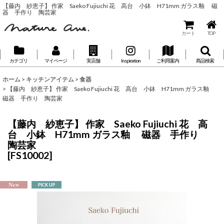
【藤内 紗恵子】 作家 Saeko Fujiuchi 花 高台 小鉢 H71mm ガラス釉 磁
器 手作り 陶芸家
カート
TOP
カテゴリ
マイページ
実店舗
Inspiration
ご利用案内
商品検索
ホーム
>
キッチンアイテム
>
食器
>
【藤内 紗恵子】 作家 Saeko Fujiuchi 花 高台 小鉢 H71mm ガラス釉
磁器 手作り 陶芸家
【藤内 紗恵子】 作家 Saeko Fujiuchi 花 高
台 小鉢 H71mm ガラス釉 磁器 手作り
陶芸家
[
FS10002
]