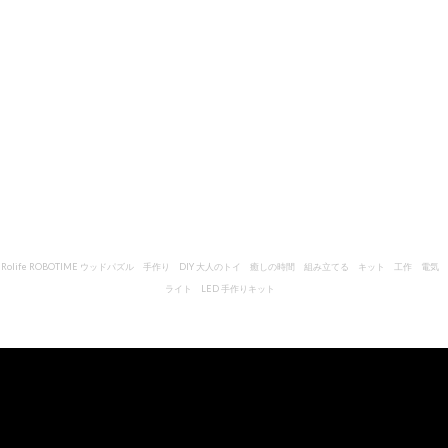
Rolife ROBOTIME ウッドパズル 手作り DIY 大人のトイ 癒しの時間 組み立てる キット 工作 電気
ライト LED 手作りキット