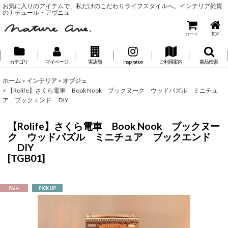
お気に入りのアイテムで、私だけのこだわりライフスタイルへ。インテリア雑貨
のナテュール・アヴニュ
カート
TOP
カテゴリ
マイページ
実店舗
Inspiration
ご利用案内
商品検索
ホーム
>
インテリア
>
オブジェ
>
【Rolife】さくら電車 Book Nook ブックヌーク ウッドパズル ミニチュ
ア ブックエンド DIY
【Rolife】さくら電車 Book Nook ブックヌー
ク ウッドパズル ミニチュア ブックエンド
DIY
[
TGB01
]