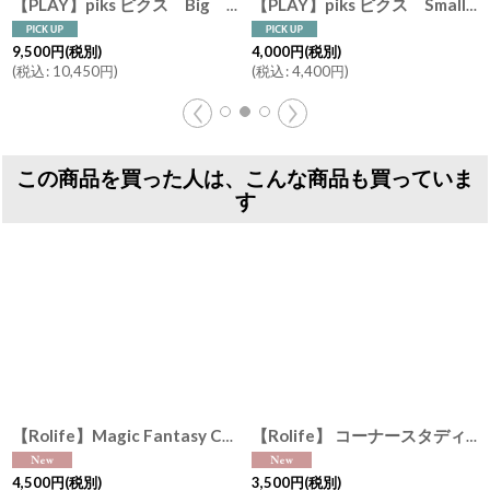
スゲーム 知育玩具 関心力 集中力
[
76437
]
【PLAY】piks ピクス Small スモールキット フランス発のバランスゲーム 知育玩具 関心力 集中力
[
GZKP
]
【 ooh noo 】木製 メモリーゲーム オーノー ベビー おもちゃ 知育玩具 カード 神経衰弱
4,000
円
(税別)
4,000
円
(税別)
(
税込
:
4,400
円
)
(
税込
:
4,400
円
)
この商品を買った人は、こんな商品も買っていま
す
【Rolife】Magic Fantasy Corner マジックファンタジーコーナー Book Nook ブックヌーク 英語版説明書 ウッドパズル ミニチュア ブックエンド DIY
【Rolife】 コーナースタディ Silent Corner Study Book Nook ブックヌーク 英語版説明書 ウッドパズル ミニチュア ブックエンド DIY
4,500
円
(税別)
3,500
円
(税別)