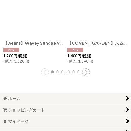
【welms】Wavey Sundae Vase M サンデーベース H187mm ガラス フラワーベース 花瓶 ウェルムズ
【COVENT GARDEN】スムースシリンダーベース H15cm シンプル ガラスの花瓶 コベントガーデン
1,200
円
(税別)
1,400
円
(税別)
(
税込
:
1,320
円
)
(
税込
:
1,540
円
)
ホーム
ショッピングカート
マイページ