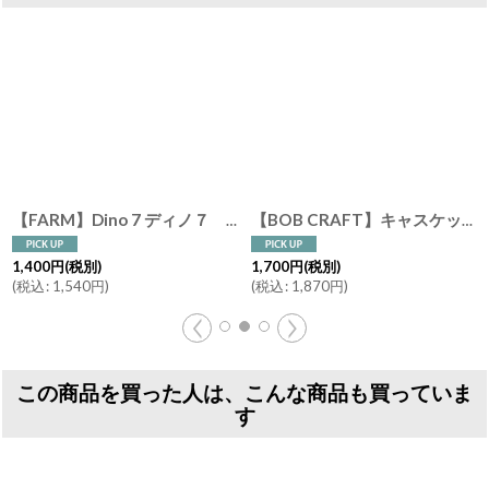
【FARM】Dino 7 ディノ７ セメント 鉢カバー ゴールド シルバー Gold Silver
【BOB CRAFT】キャスケット S 15cm ガラス フラワーベース クリア モーヴピンク グレイ 花瓶 Casquette
1,400
円
(税別)
1,700
円
(税別)
(
税込
:
1,540
円
)
(
税込
:
1,870
円
)
この商品を買った人は、こんな商品も買っていま
す