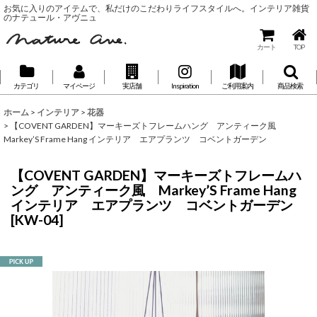
お気に入りのアイテムで、私だけのこだわりライフスタイルへ。インテリア雑貨
のナテュール・アヴニュ
カート
TOP
カテゴリ
マイページ
実店舗
Inspiration
ご利用案内
商品検索
ホーム
>
インテリア
>
花器
>
【COVENT GARDEN】マーキーズトフレームハング アンティーク風
Markey’S Frame Hang インテリア エアプランツ コベントガーデン
【COVENT GARDEN】マーキーズトフレームハ
ング アンティーク風 Markey’S Frame Hang
インテリア エアプランツ コベントガーデン
[
KW-04
]