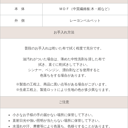
本体
ＭＤＦ（中質繊維板:木・紙など）
外側
レーヨンベルベット
お手入れ方法
普段のお手入れは乾いた布で拭く程度で充分です。
油汚れがついた場合は、薄めた中性洗剤を浸した布で
拭き、直ぐに乾拭きして下さい。
シンナー、ベンジン、漂白剤などを使用すると
色落ちをする場合があります。
※製造の工程上、商品に黒い点等がある場合がございます。
※生産工程上、製造ロットにより生地の色が多少異なります。
ご注意
小さなお子様の手の届かない場所に保管して下さい。
直射日光や強い照明が当たらない場所に保管して下さい。
水濡れや汗、摩擦等により色落ち、色移りすることがあります。