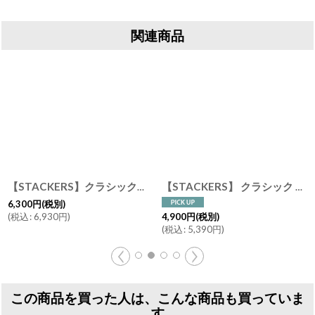
関連商品
【STACKERS】クラシック ジュエリーボックス Lid リッド （蓋付ケース） セージグリーン Sage green スタッカーズ ロンドン イギリス
【STACKERS】 クラシック ジュエリーボックス 3sec セージグリーン Sage Green スタッカーズ ロンドン イギリス
6,300
円
(税別)
(
税込
:
6,930
円
)
4,900
円
(税別)
(
税込
:
5,390
円
)
この商品を買った人は、こんな商品も買っていま
す