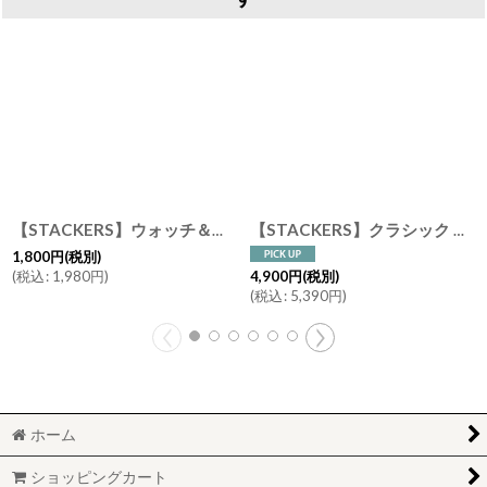
【STACKERS】ウォッチ＆ブレスレットパッド 時計＆ブレスレット用ミニクッション グレージュ グレイ グレイベージュ 3個仕切りに入る 時計＆ブレスレット用 ミニクッション スタッカーズ
【STACKERS】クラシック ジュエリーボックス 9sec ペブルグレー Pebble Grey スタッカーズ ロンドン イギリス
1,800
円
(税別)
(
税込
:
1,980
円
)
4,900
円
(税別)
(
税込
:
5,390
円
)
ホーム
ショッピングカート