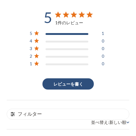
5
5 out of 5 stars 1 total reviews
1件のレビュー
5
1
4
0
3
0
2
0
1
0
レビューを書く
フィルター
並べ替え:
新しい順
並べ替え