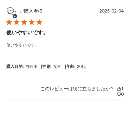
P
2025-02-04
ご購入者様
u
b
l
使いやすいです。
i
s
h
使いやすいです。
e
d
d
a
|
|
購入目的:
自分用
性別:
女性
年齢:
20代
t
e
このレビューは役に立ちましたか？
1
0