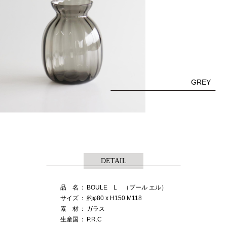
GREY
DETAIL
品 名
：
BOULE L （ブール エル）
サイズ
：
約φ80 x H150 M118
素 材
：
ガラス
生産国
：
P.R.C