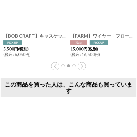
【BOB CRAFT】キャスケット L 高さ30cm ガラス フラワーベース クリア モーヴピンク グレイ 花瓶
[
688-2
]
【FARM】ワイヤー フロート ポット40 アイアン 鉢 セメントポット 植木鉢
5,500
円
(税別)
15,000
円
(税別)
(
税込
:
6,050
円
)
(
税込
:
16,500
円
)
この商品を買った人は、こんな商品も買っていま
す