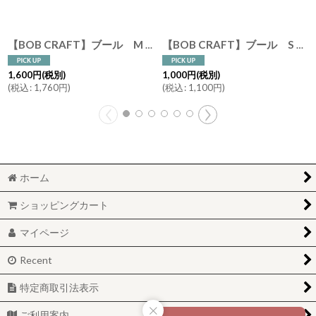
【BOB CRAFT】ブール M 高さ12cm ガラス フラワーベース クリア アンバー グレイ 花瓶
【BOB CRAFT】ブール S クリア 高さ 9cm ガラス フラワーベース 花瓶
1,600
円
(税別)
1,000
円
(税別)
(
税込
:
1,760
円
)
(
税込
:
1,100
円
)
ホーム
ショッピングカート
マイページ
Recent
特定商取引法表示
ご利用案内