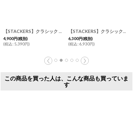
【STACKERS】クラシック ジュエリーボックス 25sec トープ グレージュ Taupe スタッカーズ ロンドン イギリス
[
DR3set-GREY
]
【STACKERS】クラシック ジュエリーボックス Lid リッド （蓋付ケース） トープ Taupe スタッカーズ ロンドン イギリス
4,900
円
(税別)
6,300
円
(税別)
(
税込
:
5,390
円
)
(
税込
:
6,930
円
)
この商品を買った人は、こんな商品も買っていま
す