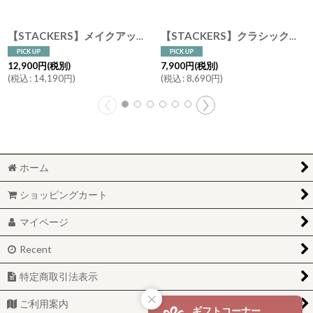
【STACKERS】メイクアップ オーガナイザー クラシック ブラッシュ ピンク Blush Pink 引き出し スタッカーズ
【STACKERS】クラシック ドロワー ジュエリーケース 5sec ブラッシュ ピンク Blush Pink 引き出し スタッカーズ
12,900
円
(税別)
7,900
円
(税別)
(
税込
:
14,190
円
)
(
税込
:
8,690
円
)
ホーム
ショッピングカート
マイページ
Recent
特定商取引法表示
ご利用案内
ギフトコーナー