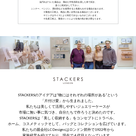
油汚れがついた場合は、薄めた中性洗剤を浸した布で拭き、
直ぐに乾拭きして下さい。
シンナー、ベンジン、漂白剤などを使用すると色落ちをする場合があります。
製造の工程上、商品に黒い点等がある場合がございます。
リングはサイズにより対応できないものがございます。
生産工程上、製造ロットにより生地の色が多少異なります。
STACKERSのアイデアは“物にはそれぞれの場所がある”という
「片付け愛」から生まれました。
私たちは美しくて活用しやすいジュエリーケースが
市場に無い事に気づき、自分たちで作ろうと決めたのです。
STACKERSは「美しく収納する」をコンセプトにトラベル、
ホーム、コスメティックそして、バッグとコレクションを広げています。
私たちの親会社LC Designsはロンドン郊外で1922年から
家族経営を続けており、現在で４代目となっています。