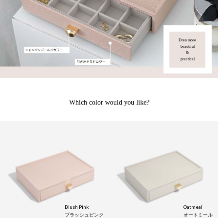
Even more
beautiful
&
practical
Which color would you like?
Blush Pink
Oatmeal
ブラッシュピンク
オートミール