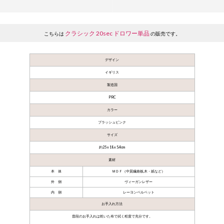
クラシック 20sec ドロワー単品
こちらは
の販売です。
デザイン
イギリス
製造国
PRC
カラー
ブラッシュピンク
サイズ
約25 x 18 x 5.4cm
素材
本 体
ＭＤＦ（中質繊維板,木・紙など）
外 側
ヴィーガンレザー
内 側
レーヨンベルベット
お手入れ方法
普段のお手入れは乾いた布で拭く程度で充分です。