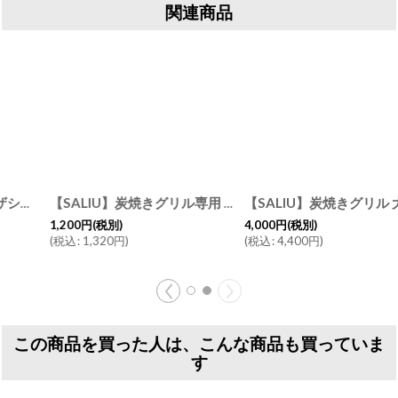
関連商品
[
【SALIU】炭焼きグリル専用 オガ炭 おが炭 グリル用炭 日本製 ロロ
38711-38712
]
【SALIU】炭焼きグリル 大専用インナー 部品販売
1,200
円
(税別)
4,000
円
(税別)
(
税込
:
1,320
円
)
(
税込
:
4,400
円
)
この商品を買った人は、こんな商品も買っていま
す