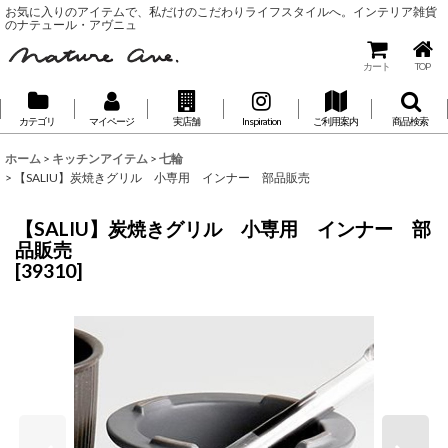
お気に入りのアイテムで、私だけのこだわりライフスタイルへ。インテリア雑貨
のナテュール・アヴニュ
カート
TOP
カテゴリ
マイページ
実店舗
Inspiration
ご利用案内
商品検索
ホーム
>
キッチンアイテム
>
七輪
>
【SALIU】炭焼きグリル 小専用 インナー 部品販売
【SALIU】炭焼きグリル 小専用 インナー 部
品販売
[
39310
]