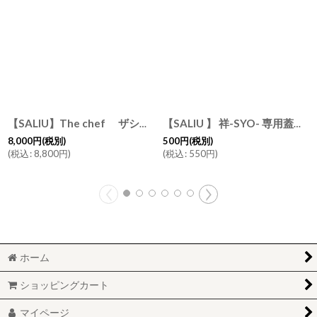
【SALIU】The chef ザシェフ 炭焼きグリル 小 水コンロ 美濃焼 日本製 おしゃれな生活
【SALIU 】 祥-SYO- 専用蓋 部品販売 パーツ 美濃焼 日本製
8,000
円
(税別)
500
円
(税別)
(
税込
:
8,800
円
)
(
税込
:
550
円
)
ホーム
ショッピングカート
マイページ