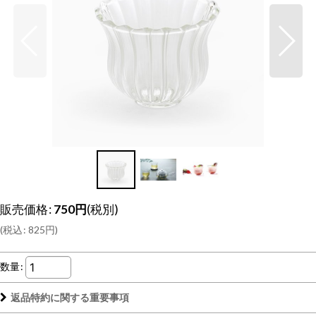
販売価格
:
750
円
(税別)
(
税込
:
825
円
)
数量
:
返品特約に関する重要事項