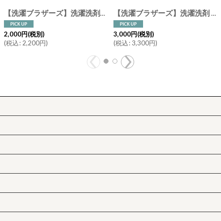
【洗濯ブラザーズ】洗濯洗剤 400ml ビーチ ランドリーディタージェント（綿・麻・合成繊維用）LIVRER YOKOHAMA Beach ランドリーソープ
【洗濯ブラザーズ】洗濯洗剤 600ml デニム ランドリーディタージェント（デニム・チノ・色柄もの） LIVRER YOKOHAMA ランドリーソープ
2,000
円
(税別)
3,000
円
(税別)
(
税込
:
2,200
円
)
(
税込
:
3,300
円
)