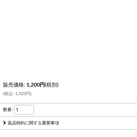
販売価格
:
1,200
円
(税別)
(
税込
:
1,320
円
)
数量
:
返品特約に関する重要事項