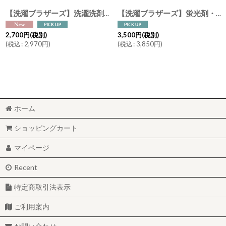
【洗濯ブラザーズ】洗濯洗剤 600ml Sports Lemon （夏季限定）ランドリーディタージェント（綿・麻・合成繊維用）スポーツ LIVRER YOKOHAMA ランドリーソープ
【洗濯ブラザーズ】蛍光剤・漂白剤フリー 白物用粉洗剤 ５００g ホワイト ディタージェントパウダー White Detergent Powder LIVRER YOKOHAMA ランドリーソープ
2,700
円
(税別)
3,500
円
(税別)
(
税込
:
2,970
円
)
(
税込
:
3,850
円
)
ホーム
ショッピングカート
マイページ
Recent
特定商取引法表示
ご利用案内