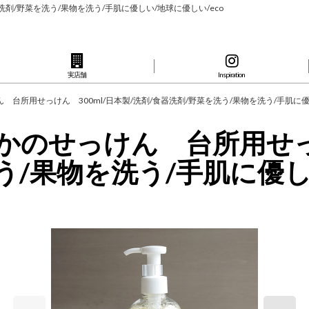
洗剤/野菜を洗う/果物を洗う/手肌に優しい/地球に優しい/eco
実店舗
Inspiration
ん 台所用せっけん 300ml/日本製/洗剤/食器洗剤/野菜を洗う/果物を洗う/手肌に優
ぬかのせっけん 台所用せっけ
う/果物を洗う/手肌に優しい