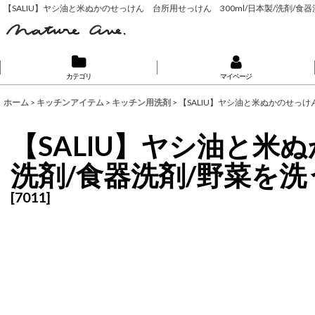
【SALIU】ヤシ油と米ぬかのせっけん 台所用せっけん 300ml/日本製/洗剤/食器
カテゴリ
マイページ
ホーム
>
キッチンアイテム
>
キッチン用洗剤
>
【SALIU】ヤシ油と米ぬかのせっけ
【SALIU】ヤシ油と米
洗剤/食器洗剤/野菜を洗
[
7011
]