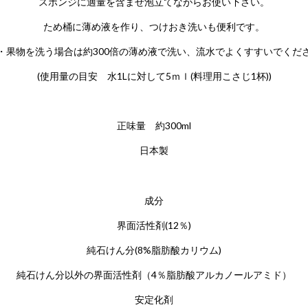
スポンジに適量を含ませ泡立てながらお使い下さい。
ため桶に薄め液を作り、つけおき洗いも便利です。
・果物を洗う場合は約300倍の薄め液で洗い、流水でよくすすいでくだ
(使用量の目安 水1Lに対して5ｍｌ(料理用こさじ1杯))
正味量 約300ml
日本製
成分
界面活性剤(12％)
純石けん分(8%脂肪酸カリウム)
純石けん分以外の界面活性剤（4％脂肪酸アルカノールアミド）
安定化剤