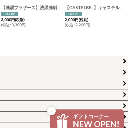
【洗濯ブラザーズ】洗濯洗剤 ランジェリー 400ml Lingerie ランドリーディタージェント イランイラン＆ジャスミン LIVRER YOKOHAMA ランドリーソープ
[
SENTAKUBRO725
]
【CASTELBEL】キャステルベル クラッカーソープ 150g クラッキングソープ 固形石鹸 ポルトガル製 サンタクロース トナカイ くるみ割り人形
3,000
円
(税別)
2,000
円
(税別)
(
税込
:
3,300
円
)
(
税込
:
2,200
円
)
ギフトコーナー
NEW OPEN!