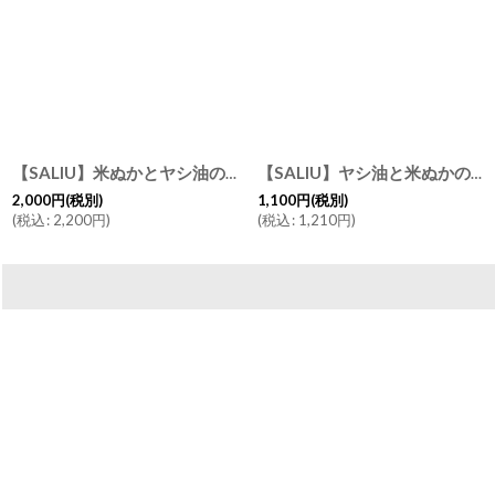
【SALIU】米ぬかとヤシ油のせっけん 犬猫用 ペットシャンプー 500ml 日本製
【SALIU】ヤシ油と米ぬかのせっけん 台所用せっけん詰め替え用 500ml/日本製/洗剤/食器洗剤/野菜を洗う/果物を洗う/手肌に優しい/地球に優しい/eco
2,000
円
(税別)
1,100
円
(税別)
(
税込
:
2,200
円
)
(
税込
:
1,210
円
)