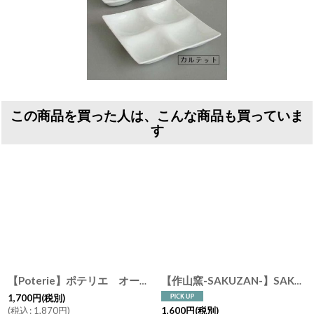
この商品を買った人は、こんな商品も買っていま
す
【Poterie】ポテリエ オーバルプレートL 24.6ｃｍ/鉄黒/シルバーブラック/黒/リム皿/皿/フラワー/陶器/日本製
【作山窯-SAKUZAN-】SAKUZAN DAYS Sara Stripe Plate S ストライププレートS リム皿/お皿 15cm/サラ/プレート/取り皿/小皿/カフェ/磁器/日本製/陶器
1,700
円
(税別)
(
税込
:
1,870
円
)
1,600
円
(税別)