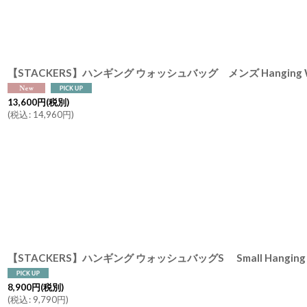
並び順
:
13,600
円
(税別)
(
税込
:
14,960
円
)
8,900
円
(税別)
(
税込
:
9,790
円
)