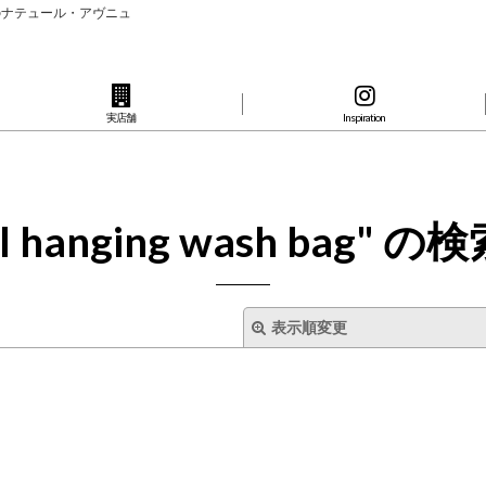
のナテュール・アヴニュ
実店舗
Inspiration
l hanging wash bag"
の
検
表示順変更