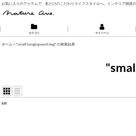
お気に入りのアイテムで、私だけのこだわりライフスタイルへ。インテリア雑貨
カテゴリ
マイページ
ホーム
>
"small hanging wash bag"
の
検索結果
"smal
8
件
🔍 Search...
:
表示数
: