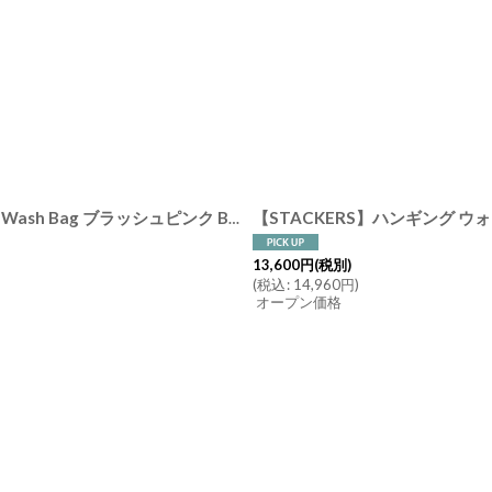
【STACKERS】ハンギング ウォッシュバッグS Small Hanging Wash Bag ブラッシュピンク Blush Pink スタッカーズ london
[
745
13,600
円
(税別)
(
税込
:
14,960
円
)
オープン価格