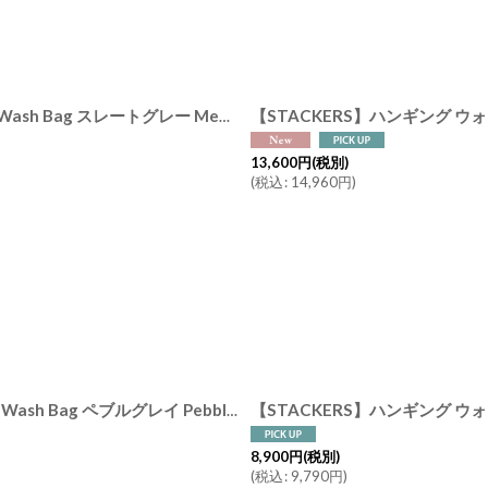
絞り込む
【STACKERS】ハンギング ウォッシュバッグ メンズ Hanging Wash Bag スレートグレー Men's Slate Gray スタッカーズ
[
76132
]
13,600
円
(税別)
(
税込
:
14,960
円
)
【STACKERS】ハンギング ウォッシュバッグS Small Hanging Wash Bag ペブルグレイ Pebble Gray スタッカーズ london
[
74618
8,900
円
(税別)
(
税込
:
9,790
円
)