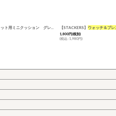
絞り込む
イ グレイベージュ 3個仕切りに入る 時計＆ブレスレット用 ミニクッション スタッカーズ
【STACKERS】
ウォッチ＆ブレ
1,800
円
(税別)
(
税込
:
1,980
円
)