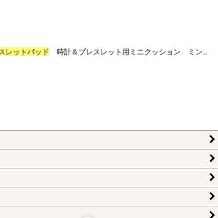
スレットパッド
時計＆ブレスレット用ミニクッション ミント ターコイズ 3個仕切りに入る 時計＆ブレスレット用 コットン ミニクッション スタッカーズ