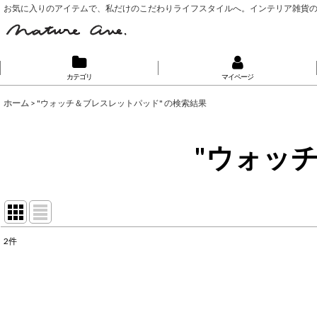
お気に入りのアイテムで、私だけのこだわりライフスタイルへ。インテリア雑貨
カテゴリ
マイページ
ホーム
>
"ウォッチ＆ブレスレットパッド"
の
検索結果
"ウォッ
2
件
🔍 Search...
:
表示数
: