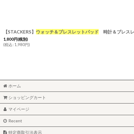
並び順
:
【STACKERS】
ウォッチ＆ブレスレットパッド
時計＆ブレスレット用ミニクッション グレージュ グレ
1,800
円
(税別)
(
税込
:
1,980
円
)
ホーム
ショッピングカート
マイページ
Recent
特定商取引法表示