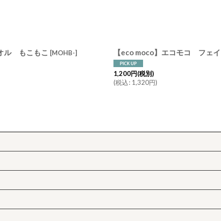
絞り込む
タオル もこもこ
【eco moco】エコモコ フェ
[
MOHB-
]
1,200
円
(税別)
(
税込
:
1,320
円
)