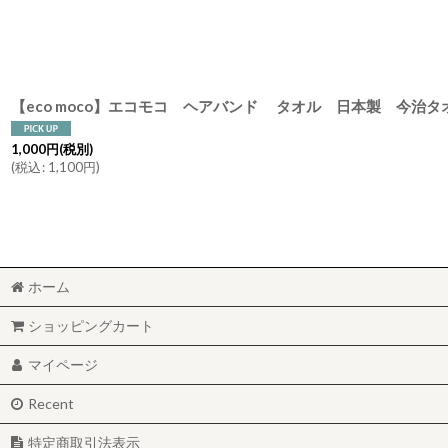
【eco moco】エコモコ ヘアバンド タオル 日本製 今治
1,000
円
(税別)
(
税込
:
1,100
円
)
ホーム
ショッピングカート
マイページ
Recent
特定商取引法表示