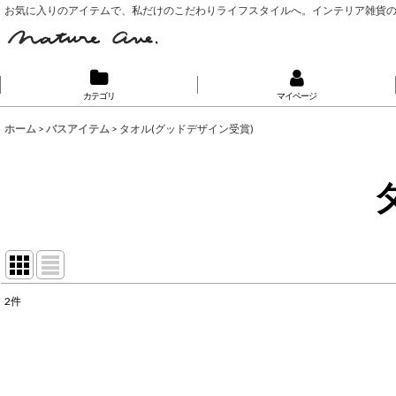
お気に入りのアイテムで、私だけのこだわりライフスタイルへ。インテリア雑貨
カテゴリ
マイページ
ホーム
>
バスアイテム
>
タオル(グッドデザイン受賞)
2
件
表示数
:
並び順
: