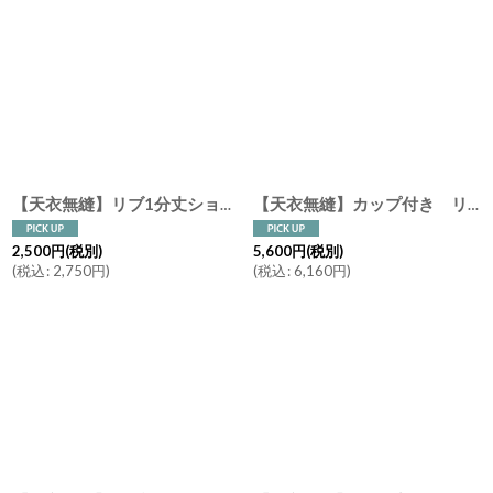
【天衣無縫】リブ1分丈ショーツ スーピマコットン オーガニックコットン 日本製 ピンク オフホワイト グレー
【天衣無縫】カップ付き リブキャミソール スーピマコットン オーガニックコットン 日本製 ピンク オフホワイト グレー
2,500
円
(税別)
5,600
円
(税別)
(
税込
:
2,750
円
)
(
税込
:
6,160
円
)