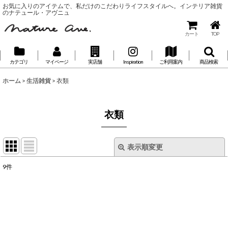
お気に入りのアイテムで、私だけのこだわりライフスタイルへ。インテリア雑貨
のナテュール・アヴニュ
カート
TOP
カテゴリ
マイページ
実店舗
Inspiration
ご利用案内
商品検索
ホーム
>
生活雑貨
>
衣類
衣類
表示順変更
閉じる
9
件
表示数
:
並び順
: