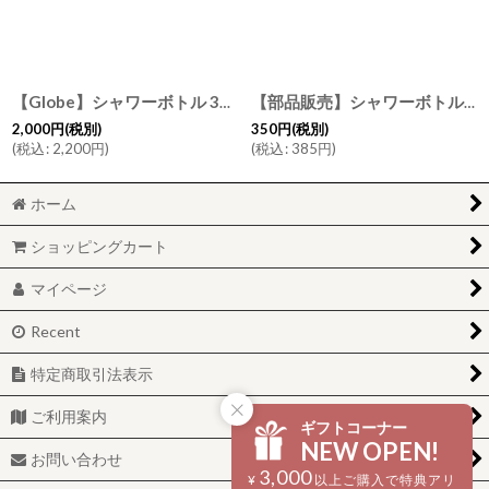
絞り込む
【Globe】シャワーボトル 350ml グローブ 除菌 無地 磁器 丸 ディスペンサー 詰替え容器 日本製 ロロ LOLO ウィルス対策 インフルエンザ予防
【部品販売】シャワーボトル用 ポンプ部品単品/日本製
2,000
円
(税別)
350
円
(税別)
(
税込
:
2,200
円
)
(
税込
:
385
円
)
ホーム
ショッピングカート
マイページ
Recent
特定商取引法表示
ご利用案内
ギフトコーナー
NEW OPEN!
お問い合わせ
3,000
¥
以上ご購入で特典アリ