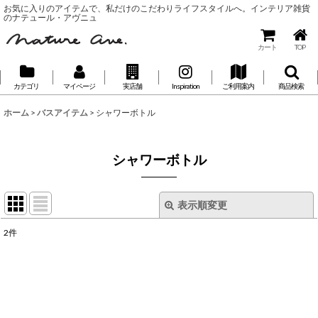
お気に入りのアイテムで、私だけのこだわりライフスタイルへ。インテリア雑貨
のナテュール・アヴニュ
カート
TOP
カテゴリ
マイページ
実店舗
Inspiration
ご利用案内
商品検索
ホーム
>
バスアイテム
>
シャワーボトル
シャワーボトル
表示順変更
閉じる
2
件
表示数
:
並び順
: