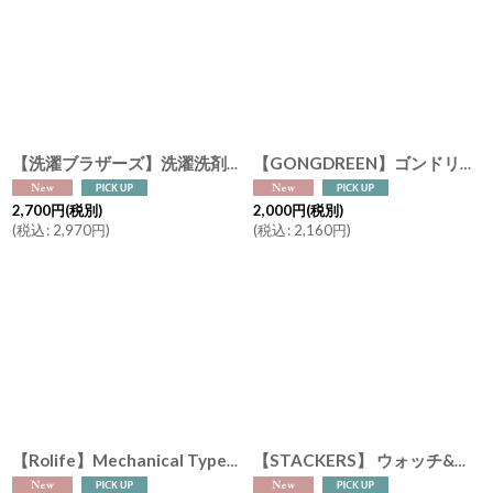
絞り込む
【洗濯ブラザーズ】洗濯洗剤 600ml Sports Lemon （夏季限定）ランドリーディタージェント（綿・麻・合成繊維用）スポーツ LIVRER YOKOHAMA ランドリーソープ
【GONGDREEN】ゴンドリーン タグ付きティーバッグ イヌ（アールグレイ）、ネコ（ハイビスカスブラックティー）、ウサギ（ルイボス）、音楽ネコ（韓国茶） 6袋入り 紅茶 癒しのギフト
2,700
円
(税別)
2,000
円
(税別)
(
税込
:
2,970
円
)
(
税込
:
2,160
円
)
【Rolife】Mechanical Typewriter (Magic version) メカニカルギア タイプライター レトロ 英語版説明書 ウッドパズル DIY
【STACKERS】 ウォッチ&ジュエリーボックス（スクエア） Watch & Jewellery box ブラックフルーテッド Black Fluted スタッカーズ ロンドン