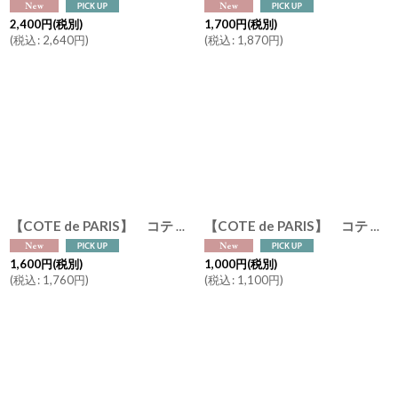
2,400
円
(税別)
1,700
円
(税別)
(
税込
:
2,640
円
)
(
税込
:
1,870
円
)
【COTE de PARIS】 コテ ドゥ パリ フレグランスオードトワレ 15ml （オシャンゼリゼ・ピーチ / オ ルーブル・ベルガモット) 香水 フランス製
【COTE de PARIS】 コテ ドゥ パリ マルセイユソープ 100g （レドゥ レティエ・シトロン ドゥ マルシェ・フルール オランジェ) Savon de Marseille 固形石けん フランス製
1,600
円
(税別)
1,000
円
(税別)
(
税込
:
1,760
円
)
(
税込
:
1,100
円
)