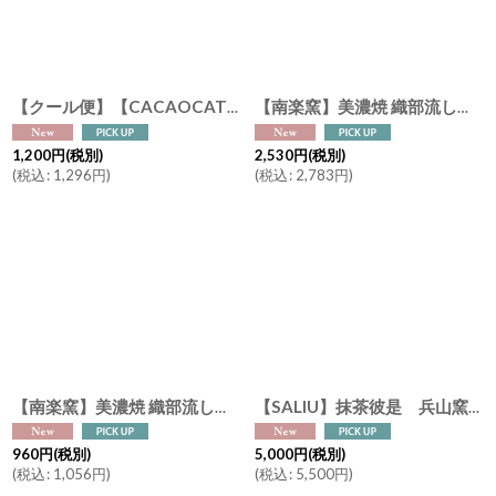
【クール便】【CACAOCAT】 I love CACAOCAT缶 6個入り YOU＆ME チョコレート (ダーク、ミルク、ホワイト、ストロベリー、抹茶、ヘーゼルナッツ)
【南楽窯】美濃焼 織部流し 片口抹茶碗 日本製 φ13cm 抹茶オレ
1,200
円
(税別)
2,530
円
(税別)
(
税込
:
1,296
円
)
(
税込
:
2,783
円
)
【南楽窯】美濃焼 織部流し 湯呑み 小鉢 日本製 φ8.5cm
[
NR-or
【SALIU】抹茶彼是 兵山窯 片口抹茶碗 粉引き 黒柿釉 美濃焼 日本製 SALIU craft Japan 抹茶ラテ 抹茶を楽しむ
960
円
(税別)
5,000
円
(税別)
(
税込
:
1,056
円
)
(
税込
:
5,500
円
)