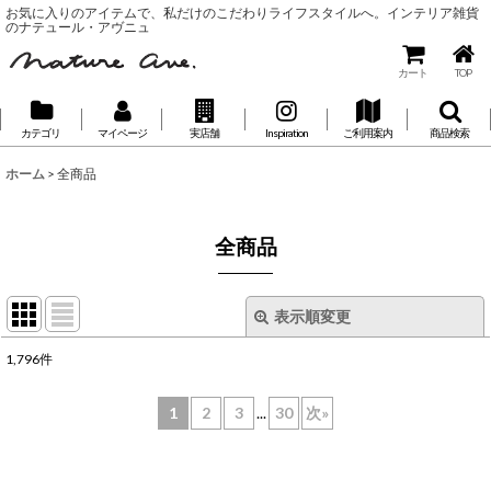
お気に入りのアイテムで、私だけのこだわりライフスタイルへ。インテリア雑貨
のナテュール・アヴニュ
カート
TOP
カテゴリ
マイページ
実店舗
Inspiration
ご利用案内
商品検索
ホーム
>
全商品
全商品
表示順変更
閉じる
1,796
件
表示数
:
1
2
3
...
30
次
»
並び順
: