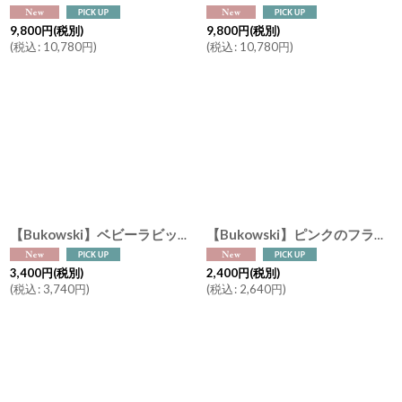
9,800
円
(税別)
9,800
円
(税別)
(
税込
:
10,780
円
)
(
税込
:
10,780
円
)
【Bukowski】ベビーラビット カニニ Kanini 15cm スウェーデンのぬいぐるみ うさぎ ソフトトイ ブコウスキー 誕生日
【Bukowski】ピンクのフラミンゴ フィービー Pheobe 20cm バッグチャーム スウェーデンのぬいぐるみ ブコウスキー キーホルダー アクセサリー 誕生日
3,400
円
(税別)
2,400
円
(税別)
(
税込
:
3,740
円
)
(
税込
:
2,640
円
)