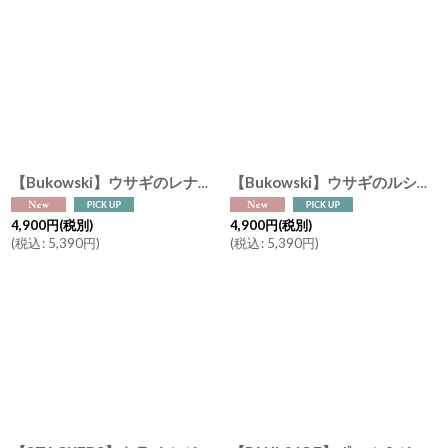
【Bukowski】ウサギのレナ Lena 30cm ギフトボックス入り スウェーデンのぬいぐるみ ソフトトイ ブコウスキー うさぎ 誕生日 Sweden
【Bukowski】ウサギのルシアン Lucian 30cm ギフトボックス入り スウェーデンのぬいぐるみ ソフトトイ ブコウスキー うさぎ 誕生日 Sweden
4,900
円
(税別)
4,900
円
(税別)
(
税込
:
5,390
円
)
(
税込
:
5,390
円
)