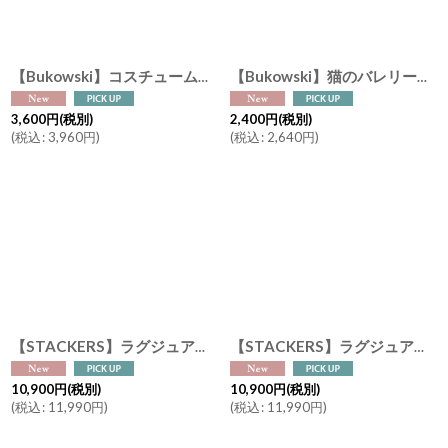
【Bukowski】コスチューム 着ぐるみくま リスになりたいブルーニス ハリネズミになりたいフーバー Ziggy Brunis & Ziggy Huber 15cm スウェーデンのぬいぐるみ
【Bukowski】猫のバレリーナ ネズミのバレリーナ アルバティーナ アントニア Albertina Antonia バッグチャーム 10cm スウェーデンのぬいぐるみ ブコウスキー キーホルダー
3,600
円
(税別)
2,400
円
(税別)
(
税込
:
3,960
円
)
(
税込
:
2,640
円
)
【STACKERS】ラグジュアリートラベルジュエリーボックス ブラックラフィア Black Raffia Luxury Travel Jewellery Box スタッカーズ イギリス ロンドン ジュエリーボックス
【STACKERS】ラグジュアリートラベルジュエリーボックス ブラッシュラフィア Blush Raffia Luxury Travel Jewellery Box スタッカーズ イギリス ロンドン ジュエリーボックス
10,900
円
(税別)
10,900
円
(税別)
(
税込
:
11,990
円
)
(
税込
:
11,990
円
)