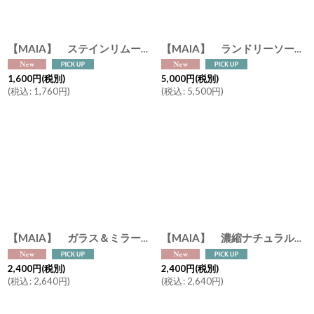
【MAIA】 ステインリムーバーソープ デタッシュソープバー 固形シミ抜き石鹸 100g マイア | 2タイプ ベビー (コットンフラワー） スーパーデタッシュ（チェリーブロッサム） 洗濯石鹸 無添加 99%以上天然由来 フランス製
【MAIA】 ランドリーソープ ベビー＆敏感肌用 1000ml コットンフラワーの香り｜ 洗濯洗剤 液体 赤ちゃん用 アレルゲンフリー 計量カップ付き マイア フランス製
1,600
円
(税別)
5,000
円
(税別)
(
税込
:
1,760
円
)
(
税込
:
5,500
円
)
【MAIA】 ガラス＆ミラークリーナー ホワイトフラワーの香り 500ml ｜ 窓・鏡用洗剤 拭き跡ゼロ 植物由来成分 マイア フランス製
【MAIA】 濃縮ナチュラルマルチクリーナー ベルガモット 500ml スプレーボトル｜ 住宅用洗剤 万能クリーナー 植物由来成分 マイア フランス製
2,400
円
(税別)
2,400
円
(税別)
(
税込
:
2,640
円
)
(
税込
:
2,640
円
)