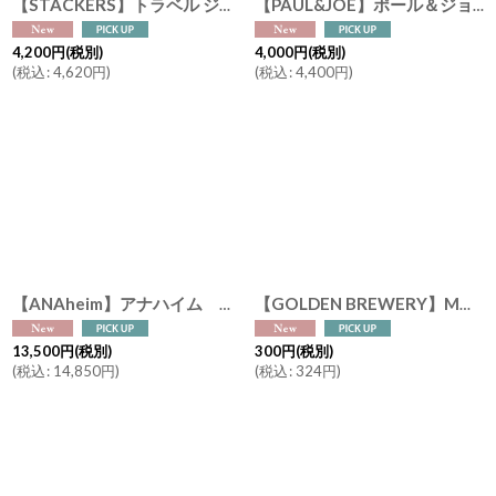
【STACKERS】トラベル ジュエリーボックス S+ エスプラス travel S+ Grey&Turquoise ペブルグレー＆ターコイズ スタッカーズ ロンドン
【PAUL&JOE】ポール＆ジョー 充電式 モバイルハンディファン ミニ扇風機 猫 (スマホスタンド/ミラー付き/ 5段階風量切替) 充電用USBケーブル付き
4,200
円
(税別)
4,000
円
(税別)
(
税込
:
4,620
円
)
(
税込
:
4,400
円
)
【ANAheim】アナハイム モルタル コーヒー ドリッパー スタンド "シングル / ナチュラル" | ハンドメイドの美しいコーヒースタンド
【GOLDEN BREWERY】MOM'S BREW マムズ ブリュー ノンアルコールビール 日本製（オリジナル・レモン）出産祝い 人工甘味料不使用 大麦麦芽100％ 炭酸飲料
13,500
円
(税別)
300
円
(税別)
(
税込
:
14,850
円
)
(
税込
:
324
円
)