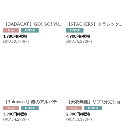
【DADACAT】GO! GO! YUBARI !! GO! GO! JAPAN !! ゼリー缶 4個入り （夕張メロンx２ 白桃 りんご） 日本画家の伊藤清子デザイン Made in Japan
【STACKERS】クラシック ジュエリーボックス Bracelet Layer ブレスレットレイヤー PANDORA 6 パンドラ6 ブレスレット チャーム トープ グレージュ Taupe イギリス スタッカーズ ロンドン
1,980
円
(税別)
4,900
円
(税別)
(
税込
:
2,138
円
)
(
税込
:
5,390
円
)
【Bukowski】猫のアルバティーナ＆アーニャ Albertina & Anya 18cm バレリーナ チュチュ スウェーデンのぬいぐるみ ソフトトイ ブコウスキー 誕生日
【天衣無縫】リブ1分丈ショーツ スーピマコットン オーガニックコットン 日本製 ボタニカルダイ ネイビー チャコール
3,900
円
(税別)
2,900
円
(税別)
(
税込
:
4,290
円
)
(
税込
:
3,190
円
)