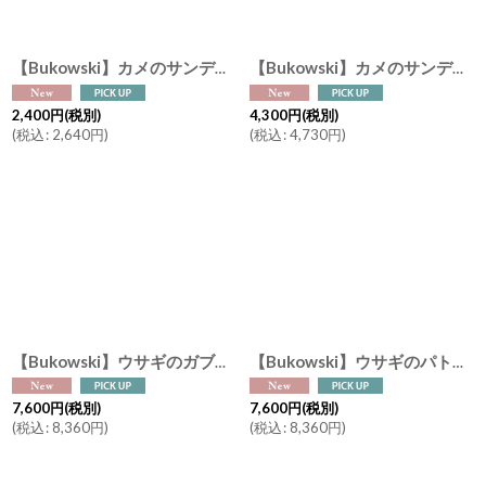
【Bukowski】カメのサンディー バッグチャーム Sandy グリーン ピンク 10cm スウェーデンのぬいぐるみ キーホルダー ブコウスキー ソフトトイ 誕生日
【Bukowski】カメのサンディー Baby Sandy グリーン ピンク 20cm スウェーデンのぬいぐるみ ブコウスキー ソフトトイ 誕生日 結婚式
2,400
円
(税別)
4,300
円
(税別)
(
税込
:
2,640
円
)
(
税込
:
4,730
円
)
【Bukowski】ウサギのガブリエル Gabrielle 40cm 頭にリボン ブラウン スウェーデンのぬいぐるみ ソフトトイ ブコウスキー 結婚式
【Bukowski】ウサギのパトリック Patrick 40cm 首にリボン ブラウン スウェーデンのぬいぐるみ ソフトトイ ブコウスキー 誕生日
7,600
円
(税別)
7,600
円
(税別)
(
税込
:
8,360
円
)
(
税込
:
8,360
円
)