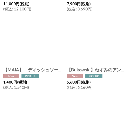
11,000
円
(税別)
7,900
円
(税別)
(
税込
:
12,100
円
)
(
税込
:
8,690
円
)
【MAIA】 ディッシュソープ 濃縮タイプ 500ml ベルガモット＆ローズマリーの香り｜97.8％天然由来成分 食器用洗剤 ホワイトビネガー配合 マイア フランス製
【Bukowski】ねずみのアントニア バレリーナ 30cm ホワイト グレー チュチュ スウェーデンのぬいぐるみ ブコウスキー ソフトトイ 誕生日
1,400
円
(税別)
5,600
円
(税別)
(
税込
:
1,540
円
)
(
税込
:
6,160
円
)