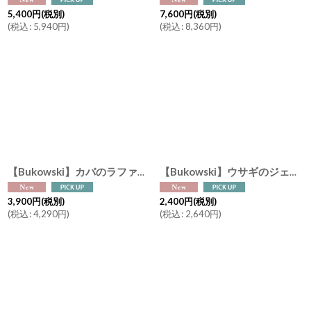
5,400
円
(税別)
7,600
円
(税別)
(
税込
:
5,940
円
)
(
税込
:
8,360
円
)
【Bukowski】カバのラファエラ バレリーナ 15cm Rafaella スウェーデンのぬいぐるみ ソフトトイ ブコウスキー
【Bukowski】ウサギのジェイリーン バレリーナ バッグチャーム ピンク 10cm スウェーデンのぬいぐるみ ブコウスキー キーホルダー
3,900
円
(税別)
2,400
円
(税別)
(
税込
:
4,290
円
)
(
税込
:
2,640
円
)