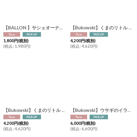
【BALLON 】サシェオーナメント Label A ラベルA 防虫 芳香 効果 バロン Made in Japan
【Bukowski】くまのリトル ノア Little Noah 25cm スウェーデンのぬいぐるみ ソフトトイ ブコウスキー 出産祝い 誕生日 結婚式ウエルカムドール
1,800
円
(税別)
4,200
円
(税別)
(
税込
:
1,980
円
)
(
税込
:
4,620
円
)
【Bukowski】くまのリトル エマ Little Emma 25cm スウェーデンのぬいぐるみ ソフトトイ ブコウスキー 出産祝い 誕生日 結婚式ウエルカムドール
【Bukowski】ウサギのイランカ Ilanka “Ma Meilleure Amie / My best friend” 40cm スウェーデンのぬいぐるみ ソフトトイ ブコウスキー 誕生日
4,200
円
(税別)
6,000
円
(税別)
(
税込
:
4,620
円
)
(
税込
:
6,600
円
)