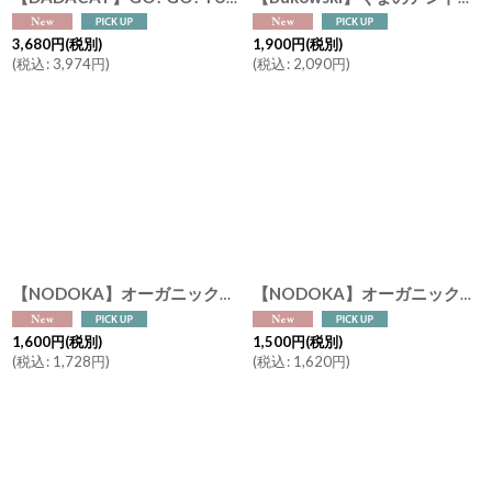
3,680
円
(税別)
1,900
円
(税別)
(
税込
:
3,974
円
)
(
税込
:
2,090
円
)
【NODOKA】オーガニック抹茶 特選抹茶 日本茶パウダー Premium Matcha Green tea powder 有機碾茶 20g (2g 10本） 静岡 日本産
【NODOKA】オーガニック抹茶 特選抹茶 日本茶パウダー Premium Matcha Green tea powder 有機碾茶 30g 静岡 日本産
1,600
円
(税別)
1,500
円
(税別)
(
税込
:
1,728
円
)
(
税込
:
1,620
円
)