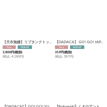
【天衣無縫】リブタンクトップ スーピマコットン オーガニックコットン 日本製 ボタニカルダイ ネイビー チャコール
【DADACA】 GO! GO! JAPAN !! ゼリー （夕張メロン 白桃 りんご） 日本画家の伊藤清子デザイン Made in Japan 猫好きさんへ！
3,800
円
(税別)
359
円
(税別)
(
税込
:
4,180
円
)
(
税込
:
387
円
)
【DADACAT】GO! GO! YUBARI !! GO! GO! JAPAN !! ゼリー缶 9個入り （夕張メロンx3 白桃x3 りんごx3） 日本画家の伊藤清子デザイン Made in Japan
【Bukowski】くまのアントン レオナード バッグチャーム Lovely Anton & Leonard 10cm スウェーデンのぬいぐるみ ブコウスキー キーホルダー ハートの刺繍