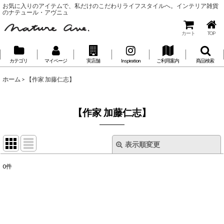
お気に入りのアイテムで、私だけのこだわりライフスタイルへ。インテリア雑貨
のナテュール・アヴニュ
カート
TOP
カテゴリ
マイページ
実店舗
Inspiration
ご利用案内
商品検索
ホーム
>
【作家 加藤仁志】
【作家 加藤仁志】
表示順変更
閉じる
0
件
表示数
:
並び順
: