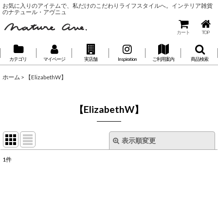
お気に入りのアイテムで、私だけのこだわりライフスタイルへ。インテリア雑貨
のナテュール・アヴニュ
カート
TOP
カテゴリ
マイページ
実店舗
Inspiration
ご利用案内
商品検索
ホーム
>
【ElizabethW】
【ElizabethW】
表示順変更
閉じる
1
件
表示数
:
並び順
: