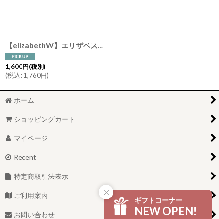
絞り込む
【elizabethW】エリザベスW アルコールスプレー ウィルス対策 リフレッシュ ハンドスプレー 約60ml アメリカ製 レモン ローズマリー GF ユーカリ
1,600
円
(税別)
(
税込
:
1,760
円
)
ホーム
ショッピングカート
マイページ
Recent
特定商取引法表示
ご利用案内
ギフトコーナー
NEW OPEN!
お問い合わせ