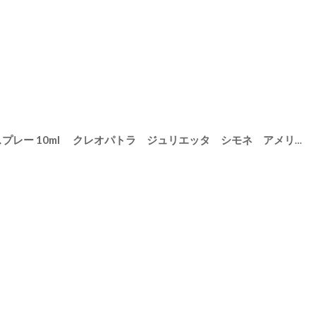
[
063-80
【TOCCA】ミニフレグランススプレー 10ml クレオパトラ ジュリエッタ シモネ アメリカ製 トッカ Cleopatra Giulietta Simone
]