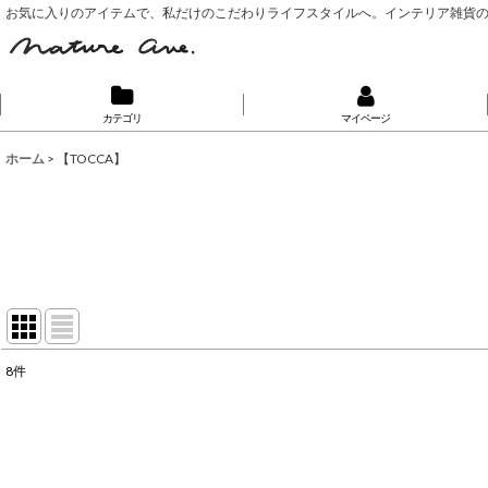
お気に入りのアイテムで、私だけのこだわりライフスタイルへ。インテリア雑貨
カテゴリ
マイページ
ホーム
>
【TOCCA】
8
件
表示数
:
並び順
: