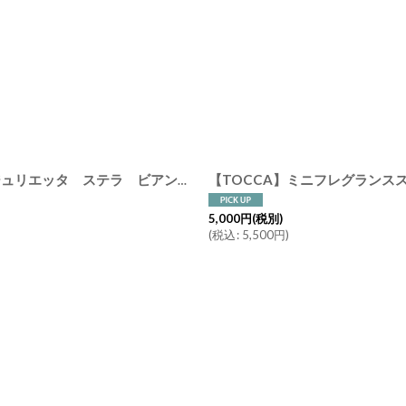
【TOCCA】トッカ ハンドクリーム 45ml クレオパトラ ジュリエッタ ステラ ビアンカ フローレンス シモネ アメリカ製 Cleopatra Giulietta Stella Bianca Florence Simone
5,000
円
(税別)
(
税込
:
5,500
円
)