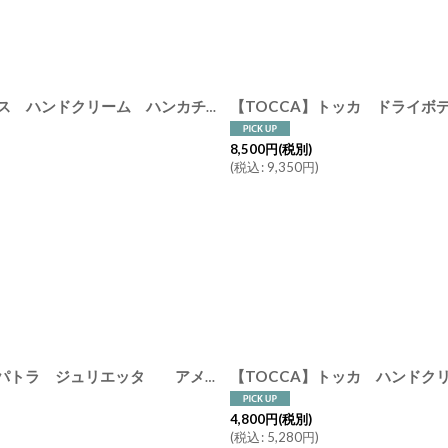
絞り込む
【 Gift 】HEUREUSE ウルース ギフトセット ピンクボックス ハンドクリーム ハンカチタオル ドライフラワー ガラス花瓶 TOCCA
8,500
円
(税別)
(
税込
:
9,350
円
)
【TOCCA】トッカ ハンドクリーム
【TOCCA】トッカ リネン＆ルームスプレー 200ml クレオパトラ ジュリエッタ アメリカ製 トッカ Cleopatra Giulietta
4,800
円
(税別)
(
税込
:
5,280
円
)