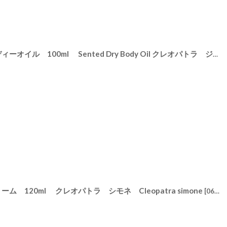
[
HEU-SET
]
【TOCCA】トッカ ドライボディーオイル 100ml Sented Dry Body Oil クレオパトラ ジュリエッタ ステラ フローレンス アメリカ製 Cleopatra Giulietta Stella Bianca Florence Simone
 120ml クレオパトラ シモネ Cleopatra simone
[
123-39
]
[
063-47